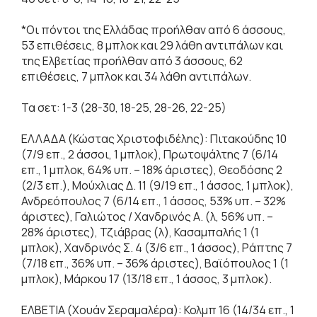
*Οι πόντοι της Ελλάδας προήλθαν από 6 άσσους,
53 επιθέσεις, 8 μπλοκ και 29 λάθη αντιπάλων και
της Ελβετίας προήλθαν από 3 άσσους, 62
επιθέσεις, 7 μπλοκ και 34 λάθη αντιπάλων.
Τα σετ: 1-3 (28-30, 18-25, 28-26, 22-25)
ΕΛΛΑΔΑ (Κώστας Χριστοφιδέλης): Πιτακούδης 10
(7/9 επ., 2 άσσοι, 1 μπλοκ), Πρωτοψάλτης 7 (6/14
επ., 1 μπλοκ, 64% υπ. – 18% άριστες), Θεοδόσης 2
(2/3 επ.), Μούχλιας Δ. 11 (9/19 επ., 1 άσσος, 1 μπλοκ),
Ανδρεόπουλος 7 (6/14 επ., 1 άσσος, 53% υπ. – 32%
άριστες), Γαλιώτος / Χανδρινός Α. (λ, 56% υπ. –
28% άριστες), Τζιάβρας (λ), Κασαμπαλής 1 (1
μπλοκ), Χανδρινός Σ. 4 (3/6 επ., 1 άσσος), Ράπτης 7
(7/18 επ., 36% υπ. – 36% άριστες), Βαϊόπουλος 1 (1
μπλοκ), Μάρκου 17 (13/18 επ., 1 άσσος, 3 μπλοκ).
ΕΛΒΕΤΙΑ (Χουάν Σεραμαλέρα): Κολμπ 16 (14/34 επ., 1