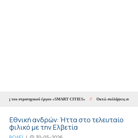
ting του στρατηγικού έργου «SMART CITIES»
//
Οκτώ συλλήψεις σε δέκα ημ
Εθνική ανδρών: Ήττα στο τελευταίο
φιλικό με την Ελβετία
ΒΟΛΕΪ
|
30-05-2026