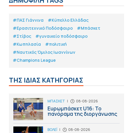
ΔΗΜΟΦΙΛΗ TAGS
#ΠΑΣ Γιάννινα
#Κύπελλο Ελλάδας
#Eρασιτεχνικό Ποδόσφαιρο
#Μπάσκετ
#Στίβος
#γυναικείο ποδόσφαιρο
#Κωπηλασία
#πολιτική
#Ναυτικός Όμιλος Ιωαννίνων
#Champions League
ΤΗΣ ΙΔΙΑΣ ΚΑΤΗΓΟΡΙΑΣ
ΜΠΑΣΚΕΤ
|
08-08-2026
Ευρωμπάσκετ U16: Το
πανόραμα της διοργάνωσης
ΒΟΛΕΪ
|
08-08-2026