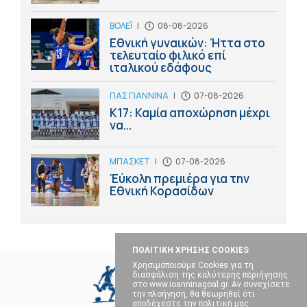
ΒΟΛΕΪ
|
08-08-2026
Εθνική γυναικών: Ήττα στο
τελευταίο φιλικό επί
ιταλικού εδάφους
ΠΑΣ ΓΙΑΝΝΙΝΑ
|
07-08-2026
Κ17: Καμία αποχώρηση μέχρι
να...
ΜΠΑΣΚΕΤ
|
07-08-2026
Έύκολη πρεμιέρα για την
Εθνική Κορασίδων
ΠΟΛΙΤΙΚΗ ΧΡΗΣΗΣ COOKIES
Χρησιμοποιούμε Cookies για τη
διασφάλιση της καλύτερης περιήγησης
στο www.ioanninagoal.gr. Αν συνεχίσετε
την πλοήγηση, θα θεωρηθεί ότι
αποδέχεστε την πολιτική μας.