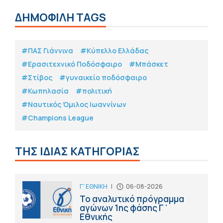
ΔΗΜΟΦΙΛΗ TAGS
#ΠΑΣ Γιάννινα
#Κύπελλο Ελλάδας
#Eρασιτεχνικό Ποδόσφαιρο
#Μπάσκετ
#Στίβος
#γυναικείο ποδόσφαιρο
#Κωπηλασία
#πολιτική
#Ναυτικός Όμιλος Ιωαννίνων
#Champions League
ΤΗΣ ΙΔΙΑΣ ΚΑΤΗΓΟΡΙΑΣ
Γ' ΕΘΝΙΚΗ
|
06-08-2026
Το αναλυτικό πρόγραμμα
αγώνων 1ης φάσης Γ΄
Εθνικής