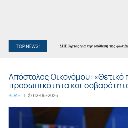
TOP NEWS:
φθη ο διευθυντής του ΔΕΔΔΗΕ Άρτας για την υπόθεση της φωτιάς στο Κ
Απόστολος Οικονόμου: «Θετικό 
προσωπικότητα και σοβαρότητ
ΒΟΛΕΪ
|
02-06-2026