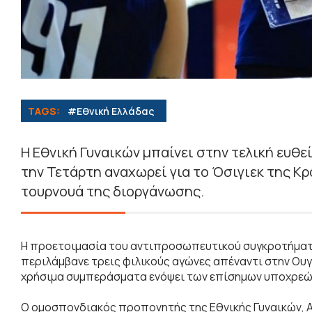
TAGS:
#Εθνική Ελλάδας
Η Εθνική Γυναικών μπαίνει στην τελική ευθε
την Τετάρτη αναχωρεί για το Όσιγιεκ της Κ
τουρνουά της διοργάνωσης.
Η προετοιμασία του αντιπροσωπευτικού συγκροτήματος
περιλάμβανε τρεις φιλικούς αγώνες απέναντι στην Ουγ
χρήσιμα συμπεράσματα ενόψει των επίσημων υποχρε
Ο ομοσπονδιακός προπονητής της Εθνικής Γυναικών, 