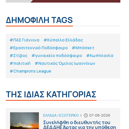
ΔΗΜΟΦΙΛΗ TAGS
#ΠΑΣ Γιάννινα
#Κύπελλο Ελλάδας
#Eρασιτεχνικό Ποδόσφαιρο
#Μπάσκετ
#Στίβος
#γυναικείο ποδόσφαιρο
#Κωπηλασία
#πολιτική
#Ναυτικός Όμιλος Ιωαννίνων
#Champions League
ΤΗΣ ΙΔΙΑΣ ΚΑΤΗΓΟΡΙΑΣ
ΕΛΛΑΔΑ / ΕΞΩΤΕΡΙΚΟ
|
07-08-2026
Συνελήφθη ο διευθυντής του
ΔΕΔΔΗΕ Άρτας για την υπόθεση