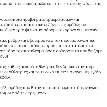
ιμετώπισε η ομάδα, αλλά και στους στόχους ενόψει της
Είχαμε κάποια προβλήματα τραυματισμών και
 ιδιαίτερα απαιτητική σεζόν με τις ομάδες τους.
αυτό στα τρία φιλικά μοιράσαμε τον χρόνο συμμετοχής.
στικό ρυθμό και αφετέρου να αποκτήσουμε συνοχή ως
κό και ότι παρουσιάσαμε προσωπικότητα μέσα στο
έφερε τόσο το αποτέλεσμα, όσο η σοβαρότητα που δείξαμε
ουμε.
χής, καθώς αρκετές αθλήτριες δεν βρίσκονταν ακόμη
ς οι αθλήτριες και το τεχνικό επιτελείο κάνουμε μεγάλη
εφάλι.
ις έξι ομάδες που θα αντιμετωπίσουμε στη διοργάνωση
έτοιμοι από την πρεμιέρα».