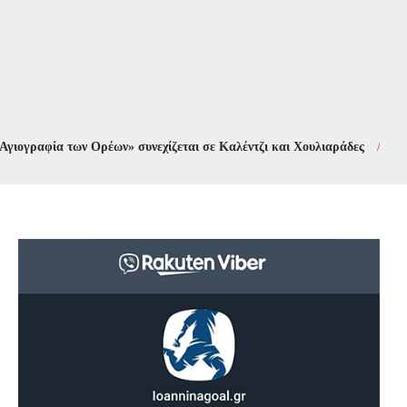
ία των Ορέων» συνεχίζεται σε Καλέντζι και Χουλιαράδες
//
Κυκλοφορ