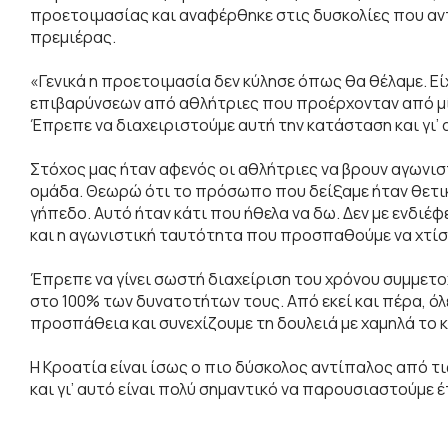
προετοιμασίας και αναφέρθηκε στις δυσκολίες που αντ
πρεμιέρας.
«Γενικά η προετοιμασία δεν κύλησε όπως θα θέλαμε. 
επιβαρύνσεων από αθλήτριες που προέρχονταν από μία
Έπρεπε να διαχειριστούμε αυτή την κατάσταση και γι’ 
Στόχος μας ήταν αφενός οι αθλήτριες να βρουν αγωνι
ομάδα. Θεωρώ ότι το πρόσωπο που δείξαμε ήταν θετι
γήπεδο. Αυτό ήταν κάτι που ήθελα να δω. Δεν με ενδι
και η αγωνιστική ταυτότητα που προσπαθούμε να χτίσ
Έπρεπε να γίνει σωστή διαχείριση του χρόνου συμμετο
στο 100% των δυνατοτήτων τους. Από εκεί και πέρα, όλε
προσπάθεια και συνεχίζουμε τη δουλειά με χαμηλά το κ
Η Κροατία είναι ίσως ο πιο δύσκολος αντίπαλος από τ
και γι’ αυτό είναι πολύ σημαντικό να παρουσιαστούμε 