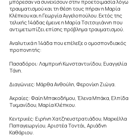
μπόρεσαν να συνεχίσουν στην προετοιμασία λόγω
τραυματισμού και τη θέση τους πήραν η Μαρία
Κλέπκου και η Γεωργία Αγγελοπούλου. Εκτός της
τελικής 14άδας έμεινε η Μαρία Τσιτσιγιάννη που
αντιμετωπίζει επίσης πρόβλημα τραυματισμού.
Αναλυτικά η 14άδα που επέλεξε ο ομοσπονδιακός
προπονητής:
Πασαδόροι: Λαμπρινή Κωνσταντινίδου, Ευαγγελία
Τάνη.
Διαγώνιες: Μάρθα Ανθούλη, Φερονίκη Ζιώγα.
Ακραίες: Φαίη Μπακοδήμου, Έλενα Μπάκα, Ελπίδα
Τικμανίδου, Μαρία Κλέπκου.
Κεντρικές: Ειρήνη Χατζηευστρατιάδου, Μαρκέλλα
Παπαγεωργίου, Αριστέα Τοντάι, Αριάδνη
Καθάριου.