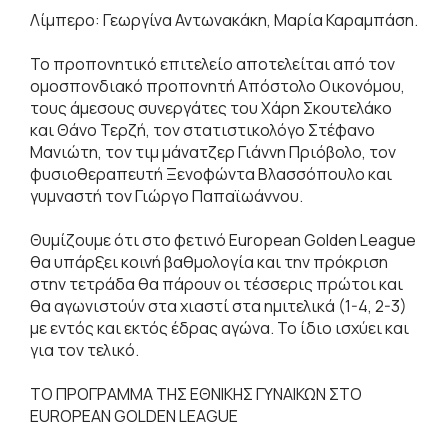
Λίμπερο: Γεωργίνα Αντωνακάκη, Μαρία Καραμπάση.
Το προπονητικό επιτελείο αποτελείται από τον
ομοσπονδιακό προπονητή Απόστολο Οικονόμου,
τους άμεσους συνεργάτες του Χάρη Σκουτελάκο
και Θάνο Τερζή, τον στατιστικολόγο Στέφανο
Μανιώτη, τον τιμ μάνατζερ Γιάννη Πριόβολο, τον
φυσιοθεραπευτή Ξενοφώντα Βλασσόπουλο και
γυμναστή τον Γιώργο Παπαϊωάννου.
Θυμίζουμε ότι στο φετινό European Golden League
θα υπάρξει κοινή βαθμολογία και την πρόκριση
στην τετράδα θα πάρουν οι τέσσερις πρώτοι και
θα αγωνιστούν στα χιαστί στα ημιτελικά (1-4, 2-3)
με εντός και εκτός έδρας αγώνα. Το ίδιο ισχύει και
για τον τελικό.
ΤΟ ΠΡΟΓΡΑΜΜΑ ΤΗΣ ΕΘΝΙΚΗΣ ΓΥΝΑΙΚΩΝ ΣΤΟ
EUROPEAN GOLDEN LEAGUE