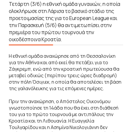
Τετάρτη (3/6) η εθνική ομάδα γυναικών, η οποία
ολοκλήρωσε στη Λάρισα το βασικό στάδιο της
προετοιμασίας της για το European League και
την Παρασκευή (5/6) θα αντιμετωπίσει στην
πρεμιέρα του πρώτου τουρνουά την
οικοδέσποινα Κροατία.
Η εθνική ομάδα αναχώρησε από τη Θεσσαλονίκη
για την Αθήνα και από εκεί θα πετάξει για το
Ζάγκρεμπ, ενώ από την κροατική πρωτεύουσα θα
μεταβεί οδικώς (περίπου τρεις ώρες διαδρομή)
στην πόλη Όσιγιεκ, η οποία θα αποτελέσει τη βάση
της γαλανόλευκης για τις επόμενες ημέρες.
Πριν την αναχώρηση, ο Απόστολος Οικονόμου
γνωστοποίησε τη 14άδα που θα έχει στη διάθεσή
του για το πρώτο τουρνουά με αντιπάλους την
Κροατία και τη Λιθουανία. Η Ευαγγελία
Τουλγαρίδου και η Ασημίνα Νικολογιάννη δεν