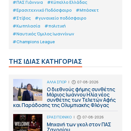
#ΠΑΣ Γιάννινα
#Κύπελλο Ελλάδας
#Eρασιτεχνικό Ποδόσφαιρο
#Μπάσκετ
#Στίβος
#γυναικείο ποδόσφαιρο
#Κωπηλασία
#πολιτική
#Ναυτικός Όμιλος Ιωαννίνων
#Champions League
ΤΗΣ ΙΔΙΑΣ ΚΑΤΗΓΟΡΙΑΣ
ΑΛΛΑ ΣΠΟΡ
|
07-08-2026
Ο διεθνούς φήμης συνθέτης
Μάριος Ιωάννου Ηλία νέος
συνθέτης των Τελετών Αφής
και Παράδοσης της Ολυμπιακής Φλόγας
ΕΡΑΣΙΤΕΧΝΙΚΟ
|
07-08-2026
Μηχανή των γκολ στον ΠΑΣ
Ζαγορίου