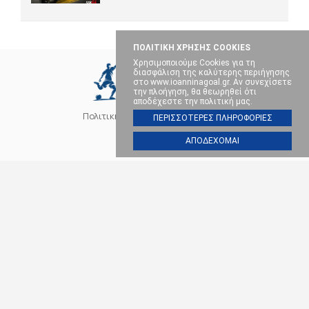
ΠΟΛΙΤΙΚΗ ΧΡΗΣΗΣ COOKIES
Χρησιμοποιούμε Cookies για τη
διασφάλιση της καλύτερης περιήγησης
στο www.ioanninagoal.gr. Αν συνεχίσετε
την πλοήγηση, θα θεωρηθεί ότι
αποδέχεστε την πολιτική μας.
Πολιτική Cookies
Επικοινωνία
ΠΕΡΙΣΣΟΤΕΡΕΣ ΠΛΗΡΟΦΟΡΙΕΣ
ΑΠΟΔΕΧΟΜΑΙ
SOCIAL MEDIA
ΠΑΣ ΓΙΑΝΝΙΝΑ
ΠΟΔΟΣΦΑΙΡΟ
ΜΠΑΣΚΕΤ
ΒΟΛΕΪ
ΧΑΝΤΜΠΟΛ
ΑΛΛΑ ΣΠΟΡ
ΕΠΙΚΑΙΡΟΤΗΤΑ
Ioanninagoal.gr || Sports News || Αθλητικό portal στα Ιωάννινα, Copyright ©
2026, All rights reserved.