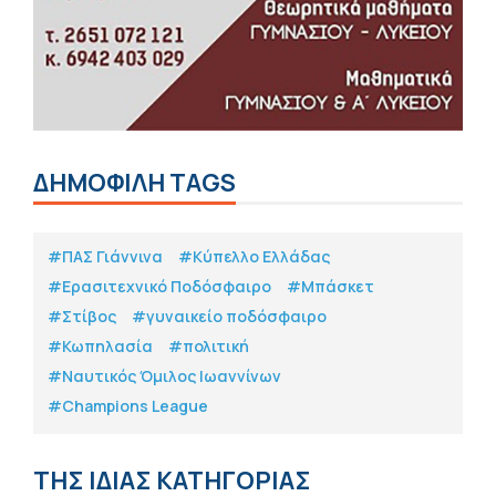
ΔΗΜΟΦΙΛΗ TAGS
#ΠΑΣ Γιάννινα
#Κύπελλο Ελλάδας
#Eρασιτεχνικό Ποδόσφαιρο
#Μπάσκετ
#Στίβος
#γυναικείο ποδόσφαιρο
#Κωπηλασία
#πολιτική
#Ναυτικός Όμιλος Ιωαννίνων
#Champions League
ΤΗΣ ΙΔΙΑΣ ΚΑΤΗΓΟΡΙΑΣ