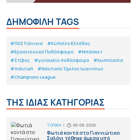
ΔΗΜΟΦΙΛΗ TAGS
#ΠΑΣ Γιάννινα
#Κύπελλο Ελλάδας
#Eρασιτεχνικό Ποδόσφαιρο
#Μπάσκετ
#Στίβος
#γυναικείο ποδόσφαιρο
#Κωπηλασία
#πολιτική
#Ναυτικός Όμιλος Ιωαννίνων
#Champions League
ΤΗΣ ΙΔΙΑΣ ΚΑΤΗΓΟΡΙΑΣ
ΤΟΠΙΚΗ
|
06-08-2026
Φωτιά κοντά στο Γιαννιώτικο
Σαλόνι τέθηκε άμεσα υπό