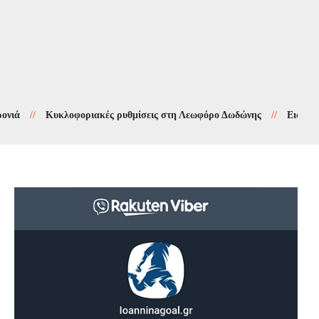
/
Κυκλοφοριακές ρυθμίσεις στη Λεωφόρο Δωδώνης
//
Εισαγγελική έ