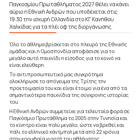
Παγκοσμίου Πρωταθλήματος 2027 θέλει να κάνει
αύριο η Εθνική Ανδρών που υποδέχεται στις
19:30 την ισχυρή Ολλανδία στο ΚΓ Κανήθου
Χαλκίδας για τα πλέι οφ της διοργάνωσης.
Όλο το άθλημα βρίσκεται στο πλευρό της Εθνικής
ομάδας και η Ομοσπονδία αποφάσισε για το
μεγάλο αυτό παιχνίδι η είσοδος για το κοινό να
είναι ελεύθερη.
Το αντιπροσωπευτικό μας συγκρότημα
ολοκλήρωσε το απόγευμα της Τρίτης την
προετοιμασία του και είναι έτοιμο για ένα από τα
σημαντικότερα παιχνίδια της σύγχρονης ιστορίας
του.
Η Εθνική Ανδρών συμμετείχε για τελευταία φορά σε
Παγκόσμιο Πρωτάθλημα το 2005 στην Τυνησία και
το κίνητρο είναι πολύ μεγάλο, ώστε να βρεθεί και
πάλι το ελληνικό χάντμπολ μετά από 22 χρόνια
στην κορυφαία γιορτή του αθλήματος.