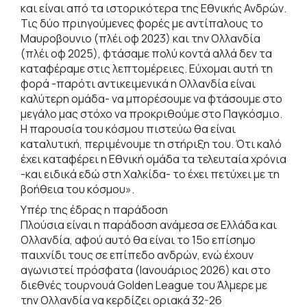
και είναι από τα ιστορικότερα της Εθνικής Ανδρών.
Τις δύο πριηγούμενες φορές με αντίπαλους το
Μαυροβουνιο (πλέι οφ 2023) και την Ολλανδία
(πλέι οφ 2025), φτάσαμε πολύ κοντά αλλά δεν τα
καταφέραμε στις λεπτομέρειες. Εύχομαι αυτή τη
φορά -παρότι αντικειμενικά η Ολλανδία είναι
καλύτερη ομάδα- να μπορέσουμε να φτάσουμε στο
μεγάλο μας στόχο να προκριθούμε στο Παγκόσμιο.
Η παρουσία του κόσμου πιστεύω θα είναι
καταλυτική, περιμένουμε τη στήριξη του. Ότι καλό
έχει καταφέρει η Εθνική ομάδα τα τελευταία χρόνια
-και ειδικά εδώ στη Χαλκίδα- το έχει πετύχει με τη
βοήθεια του κόσμου».
Υπέρ της έδρας η παράδοση
Πλούσια είναι η παράδοση ανάμεσα σε Ελλάδα και
Ολλανδία, αφού αυτό θα είναι το 15ο επίσημο
παιχνίδι τους σε επίπεδο ανδρών, ενώ έχουν
αγωνιστεί πρόσφατα (Ιανουάριος 2026) και στο
διεθνές τουρνουά Golden League του Άλμερε με
την Ολλανδία να κερδίζει οριακά 32-26