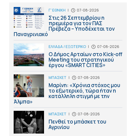
Γ' ΕΘΝΙΚΗ
|
07-08-2026
Στις 26 Σεπτεμβρίου η
πρεμιέρα για τον ΠΑΣ
Πρέβεζα – Υποδέχεται τον
Παναγρινιακό
ΕΛΛΑΔΑ / ΕΞΩΤΕΡΙΚΟ
|
07-08-2026
Ο Δήμος Αρταίων στο Kick-off
Meeting του στρατηγικού
έργου «SMART CITIES»
ΜΠΑΣΚΕΤ
|
07-08-2026
Μαρίνη: «Χρόνια στόχος μου
το εξωτερικό, τώρα ήταν η
κατάλληλη στιγμή με την
Άλμπα»
ΜΠΑΣΚΕΤ
|
07-08-2026
Πενθεί το μπάσκετ του
Αγρινίου