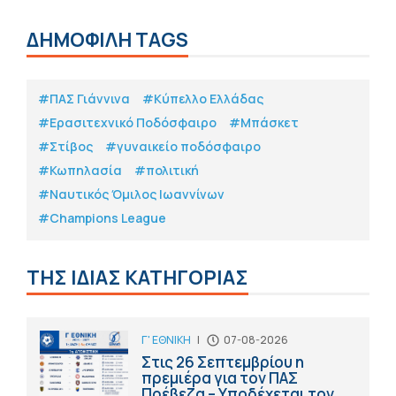
ΔΗΜΟΦΙΛΗ TAGS
#ΠΑΣ Γιάννινα
#Κύπελλο Ελλάδας
#Eρασιτεχνικό Ποδόσφαιρο
#Μπάσκετ
#Στίβος
#γυναικείο ποδόσφαιρο
#Κωπηλασία
#πολιτική
#Ναυτικός Όμιλος Ιωαννίνων
#Champions League
ΤΗΣ ΙΔΙΑΣ ΚΑΤΗΓΟΡΙΑΣ
Γ' ΕΘΝΙΚΗ
|
07-08-2026
Στις 26 Σεπτεμβρίου η
πρεμιέρα για τον ΠΑΣ
Πρέβεζα – Υποδέχεται τον