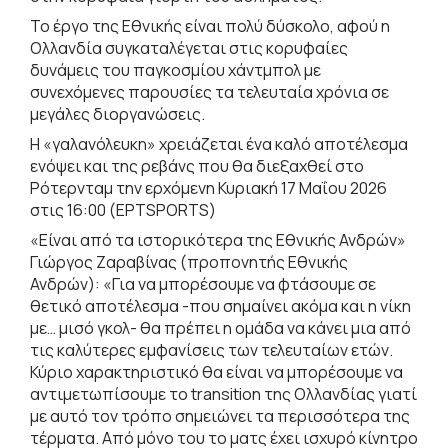
Το έργο της Εθνικής είναι πολύ δύσκολο, αφού η
Ολλανδία συγκαταλέγεται στις κορυφαίες
δυνάμεις του παγκοσμίου χάντμπολ με
συνεχόμενες παρουσίες τα τελευταία χρόνια σε
μεγάλες διοργανώσεις.
Η «γαλανόλευκη» χρειάζεται ένα καλό αποτέλεσμα
ενόψει και της ρεβάνς που θα διεξαχθεί στο
Ρότερνταμ την ερχόμενη Κυριακή 17 Μαΐου 2026
στις 16:00 (ΕΡΤSPORTS)
«Είναι από τα ιστορικότερα της Εθνικής Ανδρών»
Γιώργος Ζαραβίνας (προπονητής Εθνικής
Ανδρών): «Για να μπορέσουμε να φτάσουμε σε
θετικό αποτέλεσμα -που σημαίνει ακόμα και η νίκη
με… μισό γκολ- θα πρέπει η ομάδα να κάνει μια από
τις καλύτερες εμφανίσεις των τελευταίων ετών.
Κύριο χαρακτηριστικό θα είναι να μπορέσουμε να
αντιμετωπίσουμε το transition της Ολλανδίας γιατί
με αυτό τον τρόπο σημειώνει τα περισσότερα της
τέρματα. Από μόνο του το ματς έχει ισχυρό κίνητρο