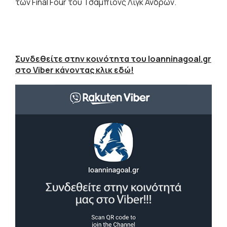
των Final Four του Τσάμπιονς Λιγκ Ανδρών.
Συνδεθείτε στην κοινότητα του Ioanninagoal.gr
στο Viber κάνοντας κλικ εδώ!