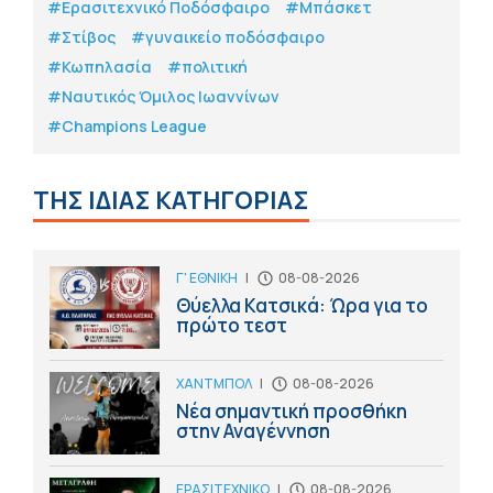
#Eρασιτεχνικό Ποδόσφαιρο
#Μπάσκετ
#Στίβος
#γυναικείο ποδόσφαιρο
#Κωπηλασία
#πολιτική
#Ναυτικός Όμιλος Ιωαννίνων
#Champions League
ΤΗΣ ΙΔΙΑΣ ΚΑΤΗΓΟΡΙΑΣ
Γ' ΕΘΝΙΚΗ
|
08-08-2026
Θύελλα Κατσικά: Ώρα για το
πρώτο τεστ
ΧΑΝΤΜΠΟΛ
|
08-08-2026
Νέα σημαντική προσθήκη
στην Αναγέννηση
ΕΡΑΣΙΤΕΧΝΙΚΟ
|
08-08-2026