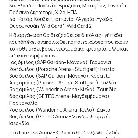
3o: Ελλάδα, Πολωνία, Βραζιλία, Μπαχρέιν, Τυνησία,
Πράσινο Ακρωτήρι, Χιλή, ΗΠΑ
4o: Κατάρ, Κουβέιτ, Ιαπωνία, Αλγερία, Αγκόλα,
Ουρουγουάη, Wild Card 1, Wild Card 2
Η διοργάνωση θα διεξαχθεί σε 6 πόλεις- γήπεδα
και ήδη έχει ανακοινωθεί κάποιες χώρες που έχουν
τοποθετηθεί βάσει γεωγραφικά κριτήρια, αλλά και
ειδικών συμφωνιών:
1ος όμιλος (SAP Garden- Μόναχο): Γερμανία
2ος όμιλος (Porsche Arena- Stuttgart): Ιταλία
3ος όμιλος (SAP Garden- Μόναχο): Κροατία
4ος όμιλος (Porsche Arena- Stuttgart): Γαλλία
5ος όμιλος (Wunderino Arena- Κίελο): Σουηδία
6ος όμιλος (GETEC Arena- Μαγδεμβούργο):
Πορτογαλία
7ος όμιλος (Wunderino Arena- Κίελο): Δανία
8ος όμιλος (GETEC Arena- Μαγδεμβούργο):
Ισλανδία
Στο Lanxess Arena- Kολωνία θα διεξαχθούν δύο