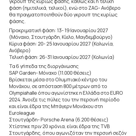
γκρουπ της κυρίως φάσης, καθώς και η τελική
φάση (ημιτελικά, τελικοί), ενώ στο ZAG- Ανόβερο
θα πραγματοποιηθούν δύο γκρουπ της κυρίως
φάσης.
Προκριματική φάση: 13- 19 Ιανουαρίου 2027
(Μόναχο, Στουτγάρδη, Κίελο, Μαγδεμβούργο)
Κύρια φάση: 20- 25 Ιανουαρίου 2027 (Κολωνία,
Ανόβερο)
Τελική φάση: 26-31 Ιανουαρίου 2027 (Κολωνία)
Τα 6 γήπεδα της διοργάνωσης
SAP Garden- Μόναχο (11.000 θέσεις)
Βρίσκεται μέσα στο Ολυμπιακό κέντρο του
Μονάχου, σε απόσταση 800 μέτρων από το
Οlympiahalle όπου αγωνίστηκε η Ελλάδα στο EURO
2024. Άνοιξε τις πύλες του την περσινή περίοδο
και είναι έδρα της Μπάγερν Μονάχου στη
Εuroleague
Στουτγάρδη- Porsche Arena (6.200 θέσεις)
Χτίστηκε πριν 20 χρόνια, είναι έδρα της TVB
Στουτγάρδης, όπου αγωνιζόταν την περσινή σεζόν