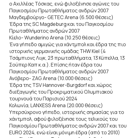
ο Αχιλλέας Τόσκας, ενώ φιλοξένησε αγώνες του
Παγκοσμίου Πρωταθλήματος ανδρών 2007
Μαγδεμβούργο- GETEC Arena (6.500 θέσεις)
Έδρα της SC Magdeburg και του Παγκοσμίου
Πρωταθλήματος ανδρών 2007
Κίελο- Wunderino Arena (10.250 θέσεις)
Ένα γήπεδο αμιγώς για χάντμπολ και έδρα της πιο
ιστορικής γερμανικής ομάδας THW Kiel (4
Τσάμπιονς Λιγκ, 23 πρωταθλήματα, 13 Κύπελλα, 13
Σούπερ Καπ κ.α.). Επίσης ήταν έδρα του
Παγκοσμίου Πρωταθλήματος ανδρών 2007
Ανόβερο- ZAG Arena (10.000 θέσεις)
Έδρα της TSV Hannover-Burgdorf και χώρος
διεξαγωγής του Προκριματικού Ολυμπιακού
τουρνουά του Παρισιού 2024
Κολωνία, LANXESS Arena (20.000 θέσεις)
Υπερσύχρονο γήπεδο, ιστορικής σημασίας για το
χάντμπολ, αφού φιλοξένησε τους τελικούς του
Παγκοσμίου Πρωταθλήματος ανδρών 2007 και του
EURO 2024, ενώ είναι μόνιμη έδρα (από το 2010)