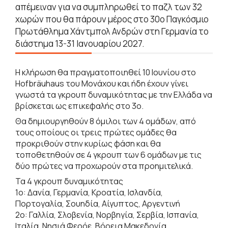
απέμειναν για να συμπληρωθεί το παζλ των 32
χωρών που θα πάρουν μέρος στο 30ο Παγκόσμιο
Πρωτάθλημα Χάντμπολ Ανδρών στη Γερμανία το
διάστημα 13-31 Ιανουαρίου 2027.
Η κλήρωση θα πραγματοποιηθεί 10 Ιουνίου στο
Hofbräuhaus του Μονάχου και ήδη έχουν γίνει
γνωστά τα γκρουπ δυναμικότητας με την Ελλάδα να
βρίσκεται ως επικεφαλής στο 3ο.
Θα δημιουργηθούν 8 όμιλοι των 4 ομάδων, από
τους οποίους οι τρεις πρώτες ομάδες θα
προκριθούν στην κυρίως φάση και θα
τοποθετηθούν σε 4 γκρουπ των 6 ομάδων με τις
δύο πρώτες να προχωρούν στα προημιτελικά.
Τα 4 γκρουπ δυναμικότητας
1ο: Δανία, Γερμανία, Κροατία, Ισλανδία,
Πορτογαλία, Σουηδία, Αίγυπτος, Αργεντινή
2o: Γαλλία, Σλοβενία, Νορβηγία, Σερβία, Ισπανία,
Ιταλία, Νησιά Φερόε, Βόρεια Μακεδονία