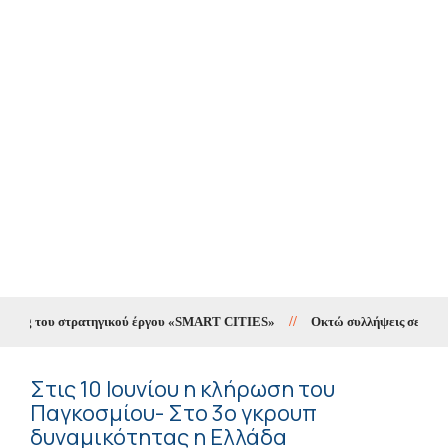
ing του στρατηγικού έργου «SMART CITIES»
//
Οκτώ συλλήψεις σε δέκα ημέ
Στις 10 Ιουνίου η κλήρωση του
Παγκοσμίου- Στο 3ο γκρουπ
δυναμικότητας η Ελλάδα