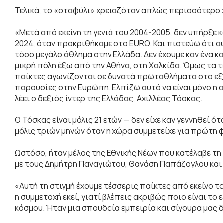
Τελικά, το «σταφύλι» χρειαζόταν απλώς περισσότερο 
«Μετά από εκείνη τη γενιά του 2004-2005, δεν υπήρξε κ
2024, όταν προκριθήκαμε στο EURO. Και πιστεύω ότι αυτ
τόσο μεγάλο άθλημα στην Ελλάδα. Δεν έχουμε καν ένα κα
μικρή πόλη έξω από την Αθήνα, στη Χαλκίδα. Όμως τα τε
παίκτες αγωνίζονται σε δυνατά πρωταθλήματα στο εξωτ
παρουσίες στην Ευρώπη. Ελπίζω αυτό να είναι μόνο η α
λέει ο δεξιός ίντερ της Ελλάδας, Αχιλλέας Τόσκας.
Ο Τόσκας είναι μόλις 21 ετών — δεν είχε καν γεννηθεί 
μόλις τριών μηνών όταν η χώρα συμμετείχε για πρώτη
Ωστόσο, ήταν μέλος της Εθνικής Νέων που κατέλαβε τη
με τους Δημήτρη Παναγιώτου, Θανάση Παπάζογλου και 
«Αυτή τη στιγμή έχουμε τέσσερις παίκτες από εκείνο
η συμμετοχή εκεί, γιατί βλέπεις ακριβώς ποιο είναι το
κόσμου. Ήταν μια σπουδαία εμπειρία και σίγουρα μας