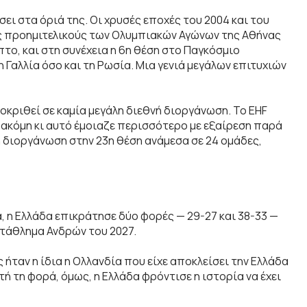
σει στα όριά της. Οι χρυσές εποχές του 2004 και του
υς προημιτελικούς των Ολυμπιακών Αγώνων της Αθήνας
υπτο, και στη συνέχεια η 6η θέση στο Παγκόσμιο
Γαλλία όσο και τη Ρωσία. Μια γενιά μεγάλων επιτυχιών
ροκριθεί σε καμία μεγάλη διεθνή διοργάνωση. Το EHF
 ακόμη κι αυτό έμοιαζε περισσότερο με εξαίρεση παρά
 διοργάνωση στην 23η θέση ανάμεσα σε 24 ομάδες,
 η Ελλάδα επικράτησε δύο φορές — 29-27 και 38-33 —
τάθλημα Ανδρών του 2027.
 ήταν η ίδια η Ολλανδία που είχε αποκλείσει την Ελλάδα
 τη φορά, όμως, η Ελλάδα φρόντισε η ιστορία να έχει