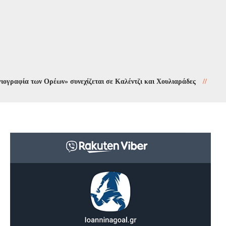
 των Ορέων» συνεχίζεται σε Καλέντζι και Χουλιαράδες
//
Κυκλοφοριακ