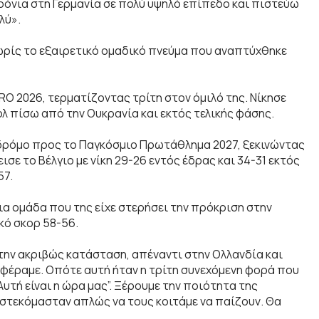
ρόνια στη Γερμανία σε πολύ υψηλό επίπεδο και πιστεύω
λύ».
χωρίς το εξαιρετικό ομαδικό πνεύμα που αναπτύχθηκε
RO 2026, τερματίζοντας τρίτη στον όμιλό της. Νίκησε
κολ πίσω από την Ουκρανία και εκτός τελικής φάσης.
 δρόμο προς το Παγκόσμιο Πρωτάθλημα 2027, ξεκινώντας
ε το Βέλγιο με νίκη 29-26 εντός έδρας και 34-31 εκτός
57.
ια ομάδα που της είχε στερήσει την πρόκριση στην
κό σκορ 58-56.
την ακριβώς κατάσταση, απέναντι στην Ολλανδία και
αφέραμε. Οπότε αυτή ήταν η τρίτη συνεχόμενη φορά που
υτή είναι η ώρα μας”. Ξέρουμε την ποιότητα της
α στεκόμασταν απλώς να τους κοιτάμε να παίζουν. Θα