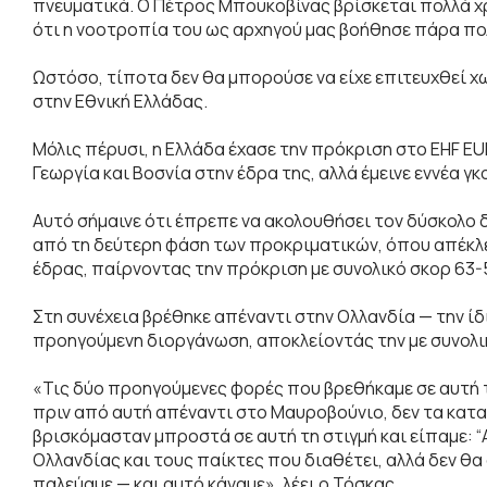
πνευματικά. Ο Πέτρος Μπουκοβίνας βρίσκεται πολλά χ
ότι η νοοτροπία του ως αρχηγού μας βοήθησε πάρα πο
Ωστόσο, τίποτα δεν θα μπορούσε να είχε επιτευχθεί 
στην Εθνική Ελλάδας.
Μόλις πέρυσι, η Ελλάδα έχασε την πρόκριση στο EHF EU
Γεωργία και Βοσνία στην έδρα της, αλλά έμεινε εννέα γ
Αυτό σήμαινε ότι έπρεπε να ακολουθήσει τον δύσκολο
από τη δεύτερη φάση των προκριματικών, όπου απέκλεισ
έδρας, παίρνοντας την πρόκριση με συνολικό σκορ 63-
Στη συνέχεια βρέθηκε απέναντι στην Ολλανδία — την ίδ
προηγούμενη διοργάνωση, αποκλείοντάς την με συνολι
«Τις δύο προηγούμενες φορές που βρεθήκαμε σε αυτή 
πριν από αυτή απέναντι στο Μαυροβούνιο, δεν τα κατ
βρισκόμασταν μπροστά σε αυτή τη στιγμή και είπαμε: “Α
Ολλανδίας και τους παίκτες που διαθέτει, αλλά δεν θ
παλεύαμε — και αυτό κάναμε», λέει ο Τόσκας.