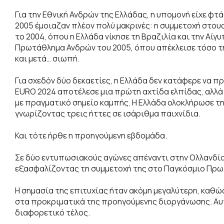
Για την Εθνική Ανδρών της Ελλάδας, η υπομονή είχε φτά
2005 έμοιαζαν πλέον πολύ μακρινές: η συμμετοχή στο
το 2004, όπου η Ελλάδα νίκησε τη Βραζιλία και την Αίγ
Πρωτάθλημα Ανδρών του 2005, όπου απέκλεισε τόσο τη 
και μετά… σιωπή.
Για σχεδόν δύο δεκαετίες, η Ελλάδα δεν κατάφερε να π
EURO 2024 αποτέλεσε μια πρώτη αχτίδα ελπίδας, αλλά
με πραγματικό σημείο καμπής. Η Ελλάδα ολοκλήρωσε τη
γνωρίζοντας τρεις ήττες σε ισάριθμα παιχνίδια.
Και τότε ήρθε η προηγούμενη εβδομάδα.
Σε δύο εντυπωσιακούς αγώνες απέναντι στην Ολλανδία,
εξασφαλίζοντας τη συμμετοχή της στο Παγκόσμιο Πρω
Η σημασία της επιτυχίας ήταν ακόμη μεγαλύτερη, καθώς
στα προκριματικά της προηγούμενης διοργάνωσης. Αυτή
διαφορετικό τέλος.