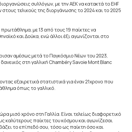
 διοργανώσεις συλλόγων, με την ΑΕΚ να κατακτά το EHF
ν στους τελικούς της διοργάνωσης το 2024 και το 2025
 πρωτάθλημα, με 13 από τους 19 παίκτες να
ηναϊκό και Δούκα, ενώ άλλοι έξι αγωνίζονται στο
ώρισαν αμέσως μετά το Παγκόσμιο Νέων του 2023,
 δανεικός στη γαλλική Chambéry Savoie Mont Blanc
χοντας εξαιρετικά στατιστικά για έναν 21χρονο που
άθλημα όπως το γαλλικό.
τώρα μισό χρόνο στη Γαλλία. Είναι τελείως διαφορετικό
ους καλύτερους παίκτες του κόσμου και αγωνίζεσαι
βάζει το επίπεδό σου, τόσο ως παίκτη όσο και