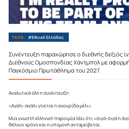
TAGS:
#Εθνική Ελλάδας
Συνέντευξη παραχώρησε ο διεθνής δεξιός ίν
Διεθνούς Ομοσπονδίας Χάντμπολ με αφορμή
Παγκόσμιο Πρωτάθλημα του 2027.
Αναλυτικά όλη η συνέντευξη:
«Αγάλι-αγάλι γίνεται η αγουρίδα μέλι».
Μια γνωστή ελληνική παροιμία λέει ότι «σιγά-σιγά η άγ
θέλουν χρόνο και η υπομονή ανταμείβεται.