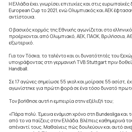
Η Ελλάδα έχει γνωρίσει επιτυχίες και στις ευρωπαϊκές
European Cup το 2021, ενώ Ολυμπιακός και ΑΕΚ έφτασα
αντίστοιχα.
Ο βασικός κορμός της Εθνικής αγωνίζεται στο ελληνικό
προέρχονται από Ολυμπιακό, ΑΕΚ, ΠΑΟΚ, Βριλήσσια, Αθ
εξωτερικό.
Για τον Τόσκα, το ταλέντο και οι δυνατότητές του ξεχ
υπογράφοντας στη γερμανική TVB Stuttgart πριν δοθεί
Handball.
Σε 17 αγώνες σημείωσε 55 γκολ και μοίρασε 55 ασίστ, έ
αγωνίστηκε για πρώτη φορά σε ένα τόσο δυνατό πρωτ
Τον βοήθησε αυτή η εμπειρία στην εξέλιξή του;
«Πάρα πολύ. Έμεινα ενάμιση χρόνο στη Bundesliga και 
από το να παίζεις στην Ελλάδα. Βλέπεις καθημερινά τ
απέναντί τους. Μαθαίνεις πώς δουλεύουν και αυτό ανε