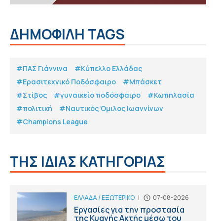
ΔΗΜΟΦΙΛΗ TAGS
#ΠΑΣ Γιάννινα
#Κύπελλο Ελλάδας
#Eρασιτεχνικό Ποδόσφαιρο
#Μπάσκετ
#Στίβος
#γυναικείο ποδόσφαιρο
#Κωπηλασία
#πολιτική
#Ναυτικός Όμιλος Ιωαννίνων
#Champions League
ΤΗΣ ΙΔΙΑΣ ΚΑΤΗΓΟΡΙΑΣ
ΕΛΛΑΔΑ / ΕΞΩΤΕΡΙΚΟ
|
07-08-2026
Εργασίες για την προστασία
της Κυανής Ακτής μέσω του