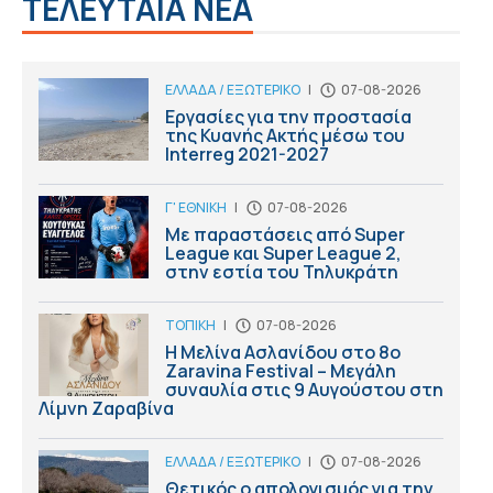
ΤΕΛΕΥΤΑΙΑ ΝΕΑ
ΕΛΛΑΔΑ / ΕΞΩΤΕΡΙΚΟ
|
07-08-2026
Εργασίες για την προστασία
της Κυανής Ακτής μέσω του
Interreg 2021-2027
Γ' ΕΘΝΙΚΗ
|
07-08-2026
Με παραστάσεις από Super
League και Super League 2,
στην εστία του Τηλυκράτη
ΤΟΠΙΚΗ
|
07-08-2026
Η Μελίνα Ασλανίδου στο 8ο
Zaravina Festival – Μεγάλη
συναυλία στις 9 Αυγούστου στη
Λίμνη Ζαραβίνα
ΕΛΛΑΔΑ / ΕΞΩΤΕΡΙΚΟ
|
07-08-2026
Θετικός ο απολογισμός για την