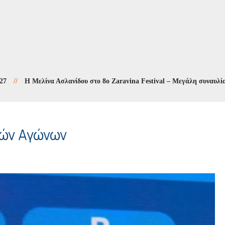
Η Μελίνα Ασλανίδου στο 8ο Zaravina Festival – Μεγάλη συναυλία στις 9
ών Αγώνων