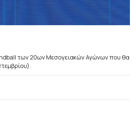
ndball των 20ων Μεσογειακών Αγώνων που θα
πτεμβρίου).