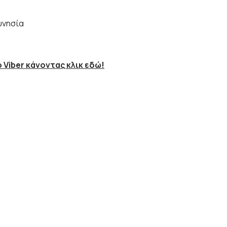
υνησία
 Viber κάνοντας κλικ εδώ!