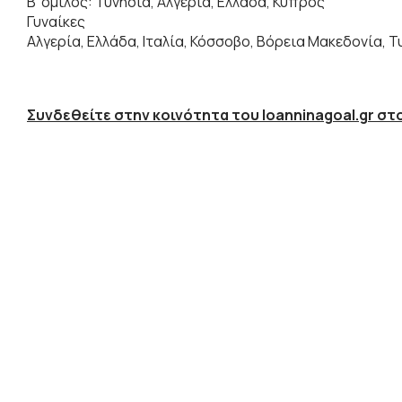
Β' όμιλος: Τυνησία, Αλγερία, Ελλάδα, Κύπρος
Γυναίκες
Αλγερία, Ελλάδα, Ιταλία, Κόσσοβο, Βόρεια Μακεδονία, Τ
Συνδεθείτε στην κοινότητα του Ioanninagoal.gr στο