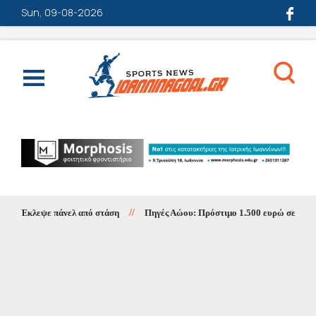
Sun, 09-08-2026
Έκλεψε πάνελ από στάση
//
Πηγές Αώου: Πρόστιμο 1.500 ευρώ σε κατασκ