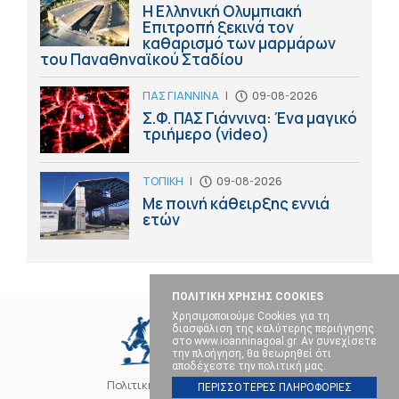
Η Ελληνική Ολυμπιακή
Επιτροπή ξεκινά τον
καθαρισμό των μαρμάρων
του Παναθηναϊκού Σταδίου
ΠΑΣ ΓΙΑΝΝΙΝΑ
|
09-08-2026
Σ.Φ. ΠΑΣ Γιάννινα: Ένα μαγικό
τριήμερο (video)
ΤΟΠΙΚΗ
|
09-08-2026
Με ποινή κάθειρξης εννιά
ετών
ΠΟΛΙΤΙΚΗ ΧΡΗΣΗΣ COOKIES
Χρησιμοποιούμε Cookies για τη
διασφάλιση της καλύτερης περιήγησης
στο www.ioanninagoal.gr. Αν συνεχίσετε
την πλοήγηση, θα θεωρηθεί ότι
αποδέχεστε την πολιτική μας.
Πολιτική Cookies
Επικοινωνία
ΠΕΡΙΣΣΟΤΕΡΕΣ ΠΛΗΡΟΦΟΡΙΕΣ