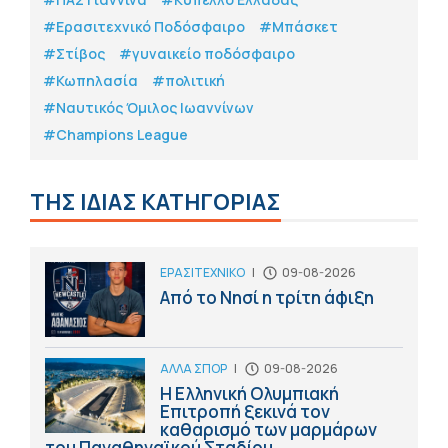
#Eρασιτεχνικό Ποδόσφαιρο
#Μπάσκετ
#Στίβος
#γυναικείο ποδόσφαιρο
#Κωπηλασία
#πολιτική
#Ναυτικός Όμιλος Ιωαννίνων
#Champions League
ΤΗΣ ΙΔΙΑΣ ΚΑΤΗΓΟΡΙΑΣ
ΕΡΑΣΙΤΕΧΝΙΚΟ
|
09-08-2026
Από το Νησί η τρίτη άφιξη
ΑΛΛΑ ΣΠΟΡ
|
09-08-2026
Η Ελληνική Ολυμπιακή
Επιτροπή ξεκινά τον
καθαρισμό των μαρμάρων
του Παναθηναϊκού Σταδίου