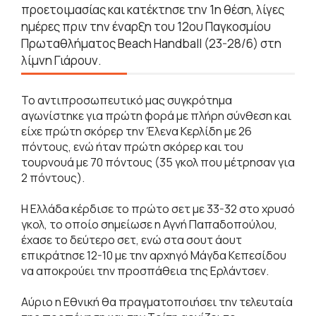
προετοιμασίας και κατέκτησε την 1η θέση, λίγες
ημέρες πριν την έναρξη του 12ου Παγκοσμίου
Πρωταθλήματος Beach Handball (23-28/6) στη
λίμνη Γιάρουν.
Το αντιπροσωπευτικό μας συγκρότημα
αγωνίστηκε για πρώτη φορά με πλήρη σύνθεση και
είχε πρώτη σκόρερ την Έλενα Κερλίδη με 26
πόντους, ενώ ήταν πρώτη σκόρερ και του
τουρνουά με 70 πόντους (35 γκολ που μέτρησαν για
2 πόντους).
Η Ελλάδα κέρδισε το πρώτο σετ με 33-32 στο χρυσό
γκολ, το οποίο σημείωσε η Αγνή Παπαδοπούλου,
έχασε το δεύτερο σετ, ενώ στα σουτ άουτ
επικράτησε 12-10 με την αρχηγό Μάγδα Κεπεσίδου
να αποκρούει την προσπάθεια της Ερλάντσεν.
Αύριο η Εθνική θα πραγματοποιήσει την τελευταία