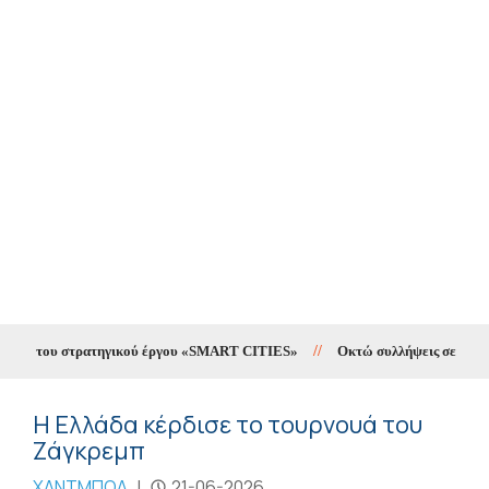
ing του στρατηγικού έργου «SMART CITIES»
//
Οκτώ συλλήψεις σε δέκα ημέ
Η Ελλάδα κέρδισε το τουρνουά του
Ζάγκρεμπ
ΧΑΝΤΜΠΟΛ
|
21-06-2026