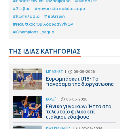
#Eρασιτεχνικό Ποδόσφαιρο
#Μπάσκετ
#Στίβος
#γυναικείο ποδόσφαιρο
#Κωπηλασία
#πολιτική
#Ναυτικός Όμιλος Ιωαννίνων
#Champions League
ΤΗΣ ΙΔΙΑΣ ΚΑΤΗΓΟΡΙΑΣ
ΜΠΑΣΚΕΤ
|
08-08-2026
Ευρωμπάσκετ U16: Το
πανόραμα της διοργάνωσης
ΒΟΛΕΪ
|
08-08-2026
Εθνική γυναικών: Ήττα στο
τελευταίο φιλικό επί
ιταλικού εδάφους
ΠΑΣ ΓΙΑΝΝΙΝΑ
|
07-08-2026