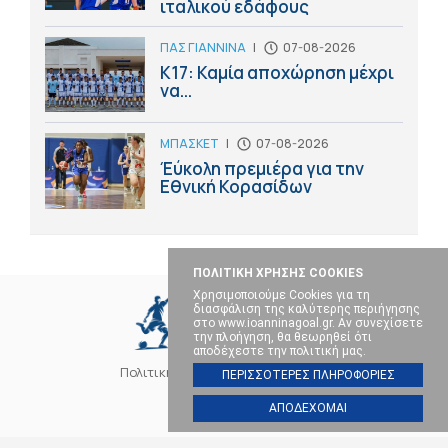
ιταλικού εδάφους
ΠΑΣ ΓΙΑΝΝΙΝΑ
|
07-08-2026
Κ17: Καμία αποχώρηση μέχρι
να...
ΜΠΑΣΚΕΤ
|
07-08-2026
Έύκολη πρεμιέρα για την
Εθνική Κορασίδων
ΠΟΛΙΤΙΚΗ ΧΡΗΣΗΣ COOKIES
Χρησιμοποιούμε Cookies για τη
διασφάλιση της καλύτερης περιήγησης
στο www.ioanninagoal.gr. Αν συνεχίσετε
την πλοήγηση, θα θεωρηθεί ότι
αποδέχεστε την πολιτική μας.
Πολιτική Cookies
Επικοινωνία
ΠΕΡΙΣΣΟΤΕΡΕΣ ΠΛΗΡΟΦΟΡΙΕΣ
ΑΠΟΔΕΧΟΜΑΙ
SOCIAL MEDIA