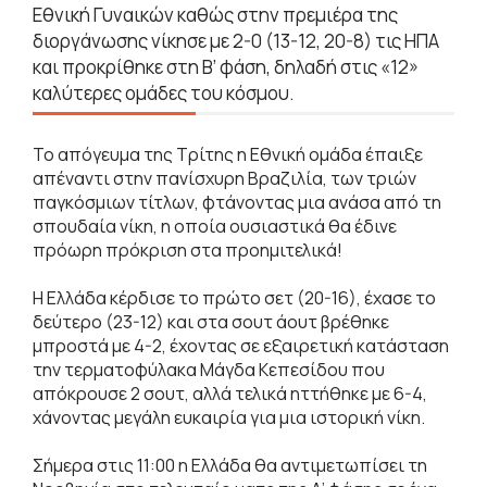
Εθνική Γυναικών καθώς στην πρεμιέρα της
διοργάνωσης νίκησε με 2-0 (13-12, 20-8) τις ΗΠΑ
και προκρίθηκε στη Β’ φάση, δηλαδή στις «12»
καλύτερες ομάδες του κόσμου.
Το απόγευμα της Τρίτης η Εθνική ομάδα έπαιξε
απέναντι στην πανίσχυρη Βραζιλία, των τριών
παγκόσμιων τίτλων, φτάνοντας μια ανάσα από τη
σπουδαία νίκη, η οποία ουσιαστικά θα έδινε
πρόωρη πρόκριση στα προημιτελικά!
Η Ελλάδα κέρδισε το πρώτο σετ (20-16), έχασε το
δεύτερο (23-12) και στα σουτ άουτ βρέθηκε
μπροστά με 4-2, έχοντας σε εξαιρετική κατάσταση
την τερματοφύλακα Μάγδα Κεπεσίδου που
απόκρουσε 2 σουτ, αλλά τελικά ηττήθηκε με 6-4,
χάνοντας μεγάλη ευκαιρία για μια ιστορική νίκη.
Σήμερα στις 11:00 η Ελλάδα θα αντιμετωπίσει τη