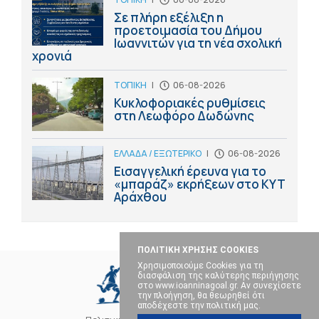
Σε πλήρη εξέλιξη η
προετοιμασία του Δήμου
Ιωαννιτών για τη νέα σχολική
χρονιά
ΤΟΠΙΚΗ
|
06-08-2026
Κυκλοφοριακές ρυθμίσεις
στη Λεωφόρο Δωδώνης
ΕΛΛΑΔΑ / ΕΞΩΤΕΡΙΚΟ
|
06-08-2026
Εισαγγελική έρευνα για το
«μπαράζ» εκρήξεων στο ΚΥΤ
Αράχθου
ΠΟΛΙΤΙΚΗ ΧΡΗΣΗΣ COOKIES
Χρησιμοποιούμε Cookies για τη
διασφάλιση της καλύτερης περιήγησης
στο www.ioanninagoal.gr. Αν συνεχίσετε
την πλοήγηση, θα θεωρηθεί ότι
αποδέχεστε την πολιτική μας.