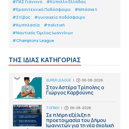
#ΠΑΣ Γιάννινα
#Κύπελλο Ελλάδας
#Eρασιτεχνικό Ποδόσφαιρο
#Μπάσκετ
#Στίβος
#γυναικείο ποδόσφαιρο
#Κωπηλασία
#πολιτική
#Ναυτικός Όμιλος Ιωαννίνων
#Champions League
ΤΗΣ ΙΔΙΑΣ ΚΑΤΗΓΟΡΙΑΣ
SUPER LEAGUE
|
06-08-2026
Στον Αστέρα Τρίπολης ο
Γιώργος Καρβούνης
ΤΟΠΙΚΗ
|
06-08-2026
Σε πλήρη εξέλιξη η
προετοιμασία του Δήμου
Ιωαννιτών για τη νέα σχολική