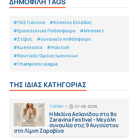
ΔΗΜΟΦΙΛΗ TAGS
#ΠΑΣ Γιάννινα
#Κύπελλο Ελλάδας
#Eρασιτεχνικό Ποδόσφαιρο
#Μπάσκετ
#Στίβος
#γυναικείο ποδόσφαιρο
#Κωπηλασία
#πολιτική
#Ναυτικός Όμιλος Ιωαννίνων
#Champions League
ΤΗΣ ΙΔΙΑΣ ΚΑΤΗΓΟΡΙΑΣ
ΤΟΠΙΚΗ
|
07-08-2026
Η Μελίνα Ασλανίδου στο 8ο
Zaravina Festival – Μεγάλη
συναυλία στις 9 Αυγούστου
στη Λίμνη Ζαραβίνα