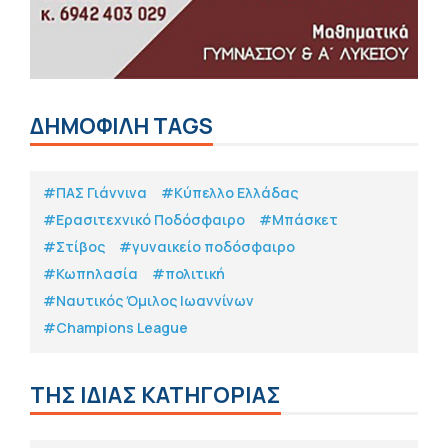
ΔΗΜΟΦΙΛΗ TAGS
#ΠΑΣ Γιάννινα
#Κύπελλο Ελλάδας
#Eρασιτεχνικό Ποδόσφαιρο
#Μπάσκετ
#Στίβος
#γυναικείο ποδόσφαιρο
#Κωπηλασία
#πολιτική
#Ναυτικός Όμιλος Ιωαννίνων
#Champions League
ΤΗΣ ΙΔΙΑΣ ΚΑΤΗΓΟΡΙΑΣ