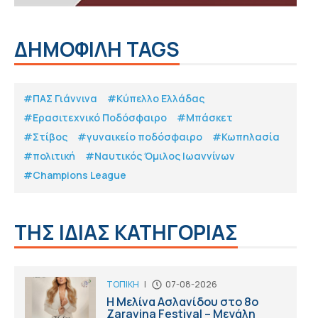
ΔΗΜΟΦΙΛΗ TAGS
#ΠΑΣ Γιάννινα
#Κύπελλο Ελλάδας
#Eρασιτεχνικό Ποδόσφαιρο
#Μπάσκετ
#Στίβος
#γυναικείο ποδόσφαιρο
#Κωπηλασία
#πολιτική
#Ναυτικός Όμιλος Ιωαννίνων
#Champions League
ΤΗΣ ΙΔΙΑΣ ΚΑΤΗΓΟΡΙΑΣ
ΤΟΠΙΚΗ
|
07-08-2026
Η Μελίνα Ασλανίδου στο 8ο
Zaravina Festival – Μεγάλη