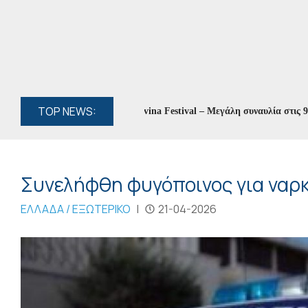
TOP NEWS:
να Ασλανίδου στο 8ο Zaravina Festival – Μεγάλη συναυλία στις 9 Αυγού
Συνελήφθη φυγόποινος για ναρ
ΕΛΛΑΔΑ / ΕΞΩΤΕΡΙΚΟ
|
21-04-2026