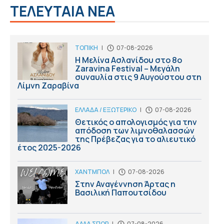
ΤΕΛΕΥΤΑΙΑ ΝΕΑ
ΤΟΠΙΚΗ
|
07-08-2026
Η Μελίνα Ασλανίδου στο 8ο
Zaravina Festival – Μεγάλη
συναυλία στις 9 Αυγούστου στη
Λίμνη Ζαραβίνα
ΕΛΛΑΔΑ / ΕΞΩΤΕΡΙΚΟ
|
07-08-2026
Θετικός ο απολογισμός για την
απόδοση των λιμνοθαλασσών
της Πρέβεζας για το αλιευτικό
έτος 2025-2026
ΧΑΝΤΜΠΟΛ
|
07-08-2026
Στην Αναγέννηση Άρτας η
Βασιλική Παπουτσίδου
ΑΛΛΑ ΣΠΟΡ
|
07-08-2026