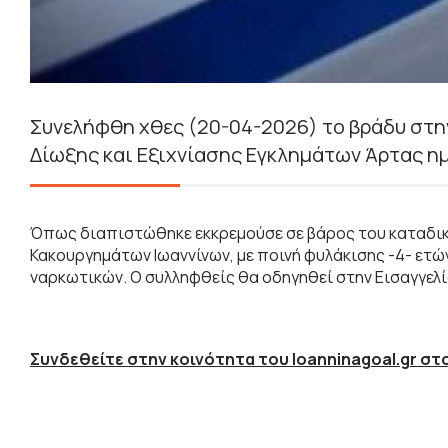
Συνελήφθη χθες (20-04-2026) το βράδυ στη
Δίωξης και Εξιχνίασης Εγκλημάτων Άρτας η
Όπως διαπιστώθηκε εκκρεμούσε σε βάρος του καταδι
Κακουργημάτων Ιωαννίνων, με ποινή φυλάκισης -4- ετών
ναρκωτικών. Ο συλληφθείς θα οδηγηθεί στην Εισαγγελ
Συνδεθείτε στην κοινότητα του Ioanninagoal.gr στο