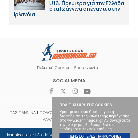
U16: Πρεμιέρα για την Ελλάδα
στα Ιωάννινα απέναντι στην
Ιρλανδία
Πολιτική Cookies
Επικοινωνία
SOCIAL MEDIA
ΠΟΛΙΤΙΚΗ ΧΡΗΣΗΣ COOKIES
ΠΑΣ ΓΙΑΝΝΙΝΑ
ΠΟΔΟΣΦΑΙΡΟ
ΜΠΑΣΚΕΤ
ΒΟΛΕΪ
ΧΑΝΤΜΠΟΛ
Χρησιμοποιούμε Cookies για τη
διασφάλιση της καλύτερης περιήγησης
ΑΛΛΑ ΣΠΟΡ
ΕΠΙΚΑΙΡΟΤΗΤΑ
στο www.ioanninagoal.gr. Αν συνεχίσετε
την πλοήγηση, θα θεωρηθεί ότι
αποδέχεστε την πολιτική μας.
Ioanninagoal.gr || Sports News || Αθλητικό portal στα Ιωάννινα, Copyright ©
ΠΕΡΙΣΣΟΤΕΡΕΣ ΠΛΗΡΟΦΟΡΙΕΣ