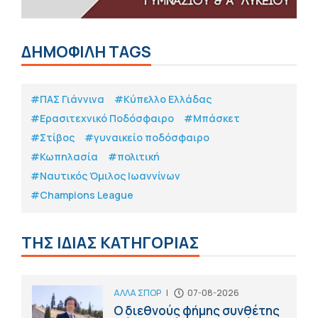
ΔΗΜΟΦΙΛΗ TAGS
#ΠΑΣ Γιάννινα
#Κύπελλο Ελλάδας
#Eρασιτεχνικό Ποδόσφαιρο
#Μπάσκετ
#Στίβος
#γυναικείο ποδόσφαιρο
#Κωπηλασία
#πολιτική
#Ναυτικός Όμιλος Ιωαννίνων
#Champions League
ΤΗΣ ΙΔΙΑΣ ΚΑΤΗΓΟΡΙΑΣ
ΑΛΛΑ ΣΠΟΡ
|
07-08-2026
Ο διεθνούς φήμης συνθέτης