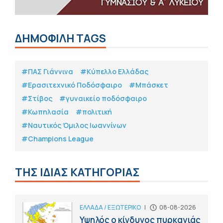
ΔΗΜΟΦΙΛΗ TAGS
#ΠΑΣ Γιάννινα
#Κύπελλο Ελλάδας
#Eρασιτεχνικό Ποδόσφαιρο
#Μπάσκετ
#Στίβος
#γυναικείο ποδόσφαιρο
#Κωπηλασία
#πολιτική
#Ναυτικός Όμιλος Ιωαννίνων
#Champions League
ΤΗΣ ΙΔΙΑΣ ΚΑΤΗΓΟΡΙΑΣ
ΕΛΛΑΔΑ / ΕΞΩΤΕΡΙΚΟ
|
08-08-2026
Υψηλός ο κίνδυνος πυρκαγιάς