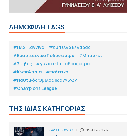
ΔΗΜΟΦΙΛΗ TAGS
#ΠΑΣ Γιάννινα
#Κύπελλο Ελλάδας
#Eρασιτεχνικό Ποδόσφαιρο
#Μπάσκετ
#Στίβος
#γυναικείο ποδόσφαιρο
#Κωπηλασία
#πολιτική
#Ναυτικός Όμιλος Ιωαννίνων
#Champions League
ΤΗΣ ΙΔΙΑΣ ΚΑΤΗΓΟΡΙΑΣ
ΕΡΑΣΙΤΕΧΝΙΚΟ
|
09-08-2026