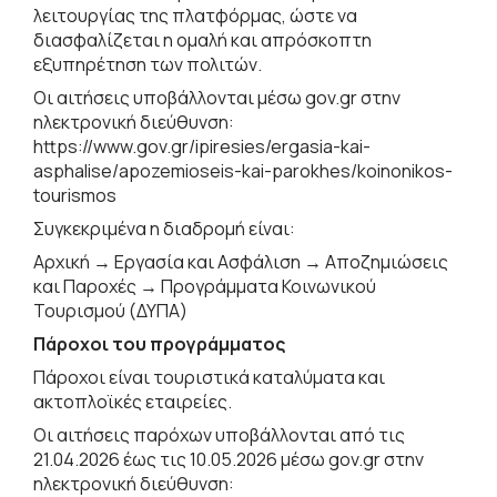
λειτουργίας της πλατφόρμας, ώστε να
διασφαλίζεται η ομαλή και απρόσκοπτη
εξυπηρέτηση των πολιτών.
Οι αιτήσεις υποβάλλονται μέσω gov.gr στην
ηλεκτρονική διεύθυνση:
https://www.gov.gr/ipiresies/ergasia-kai-
asphalise/apozemioseis-kai-parokhes/koinonikos-
tourismos
Συγκεκριμένα η διαδρομή είναι:
Αρχική → Εργασία και Ασφάλιση → Αποζημιώσεις
και Παροχές → Προγράμματα Κοινωνικού
Τουρισμού (ΔΥΠΑ)
Πάροχοι του προγράμματος
Πάροχοι είναι τουριστικά καταλύματα και
ακτοπλοϊκές εταιρείες.
Οι αιτήσεις παρόχων υποβάλλονται από τις
21.04.2026 έως τις 10.05.2026 μέσω gov.gr στην
ηλεκτρονική διεύθυνση: