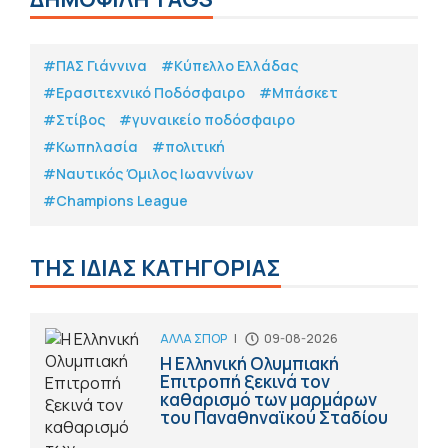
#ΠΑΣ Γιάννινα
#Κύπελλο Ελλάδας
#Eρασιτεχνικό Ποδόσφαιρο
#Μπάσκετ
#Στίβος
#γυναικείο ποδόσφαιρο
#Κωπηλασία
#πολιτική
#Ναυτικός Όμιλος Ιωαννίνων
#Champions League
ΤΗΣ ΙΔΙΑΣ ΚΑΤΗΓΟΡΙΑΣ
ΑΛΛΑ ΣΠΟΡ
|
09-08-2026
Η Ελληνική Ολυμπιακή
Επιτροπή ξεκινά τον
καθαρισμό των μαρμάρων
του Παναθηναϊκού Σταδίου