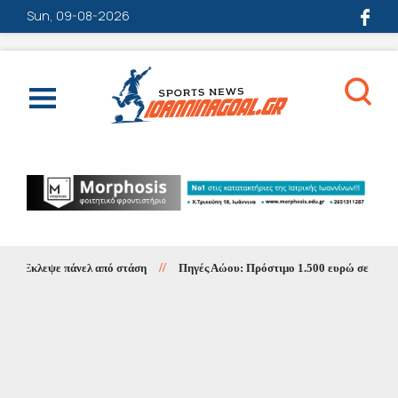
Sun, 09-08-2026
Έκλεψε πάνελ από στάση
//
Πηγές Αώου: Πρόστιμο 1.500 ευρώ σε κατασκ