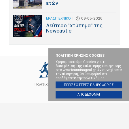
ετών
ΕΡΑΣΙΤΕΧΝΙΚΟ
|
09-08-2026
Δεύτερο "χτύπημα" της
Newcastle
ΠΟΛΙΤΙΚΗ ΧΡΗΣΗΣ COOKIES
Χρησιμοποιούμε Cookies για τη
διασφάλιση της καλύτερης περιήγησης
στο www.ioanninagoal.gr. Αν συνεχίσετε
την πλοήγηση, θα θεωρηθεί ότι
αποδέχεστε την πολιτική μας.
Πολιτική Cookies
Επικοινωνία
ΠΕΡΙΣΣΟΤΕΡΕΣ ΠΛΗΡΟΦΟΡΙΕΣ
ΑΠΟΔΕΧΟΜΑΙ
SOCIAL MEDIA
ΠΑΣ ΓΙΑΝΝΙΝΑ
ΠΟΔΟΣΦΑΙΡΟ
ΜΠΑΣΚΕΤ
ΒΟΛΕΪ
ΧΑΝΤΜΠΟΛ