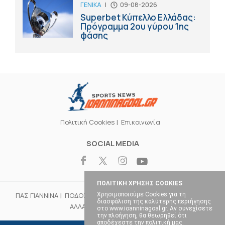
ΓΕΝΙΚΑ
|
09-08-2026
Superbet Κύπελλο Ελλάδας:
Πρόγραμμα 2ου γύρου 1ης
φάσης
Πολιτική Cookies
Επικοινωνία
SOCIAL MEDIA
ΠΟΛΙΤΙΚΗ ΧΡΗΣΗΣ COOKIES
Χρησιμοποιούμε Cookies για τη
ΠΑΣ ΓΙΑΝΝΙΝΑ
ΠΟΔΟΣΦΑΙΡΟ
ΜΠΑΣΚΕΤ
ΒΟΛΕΪ
ΧΑΝΤΜΠΟΛ
διασφάλιση της καλύτερης περιήγησης
ΑΛΛΑ ΣΠΟΡ
ΕΠΙΚΑΙΡΟΤΗΤΑ
στο www.ioanninagoal.gr. Αν συνεχίσετε
την πλοήγηση, θα θεωρηθεί ότι
αποδέχεστε την πολιτική μας.