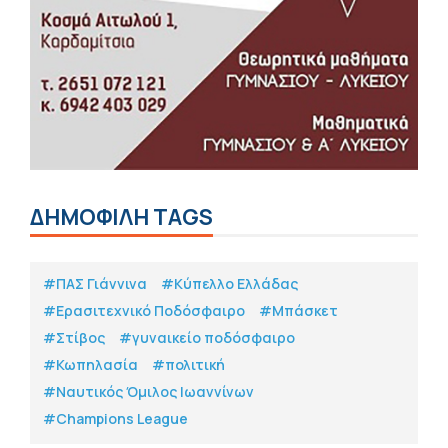
ΔΗΜΟΦΙΛΗ TAGS
#ΠΑΣ Γιάννινα
#Κύπελλο Ελλάδας
#Eρασιτεχνικό Ποδόσφαιρο
#Μπάσκετ
#Στίβος
#γυναικείο ποδόσφαιρο
#Κωπηλασία
#πολιτική
#Ναυτικός Όμιλος Ιωαννίνων
#Champions League