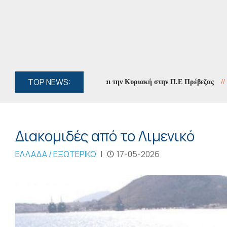
TOP NEWS:
ς ο κίνδυνος πυρκαγιάς και την Κυριακή στην Π.Ε Πρέβεζας
//
«Τα Φ
Διακομιδές από το Λιμενικό
ΕΛΛΑΔΑ / ΕΞΩΤΕΡΙΚΟ
|
17-05-2026