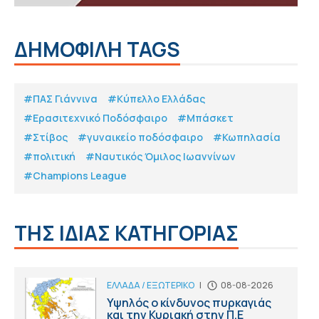
ΔΗΜΟΦΙΛΗ TAGS
#ΠΑΣ Γιάννινα
#Κύπελλο Ελλάδας
#Eρασιτεχνικό Ποδόσφαιρο
#Μπάσκετ
#Στίβος
#γυναικείο ποδόσφαιρο
#Κωπηλασία
#πολιτική
#Ναυτικός Όμιλος Ιωαννίνων
#Champions League
ΤΗΣ ΙΔΙΑΣ ΚΑΤΗΓΟΡΙΑΣ
ΕΛΛΑΔΑ / ΕΞΩΤΕΡΙΚΟ
|
08-08-2026
Υψηλός ο κίνδυνος πυρκαγιάς
και την Κυριακή στην Π.Ε