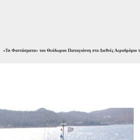
αντάσματα» του Θεόδωρου Παπαγιάννη στο Διεθνές Αεροδρόμιο των Ιωαν