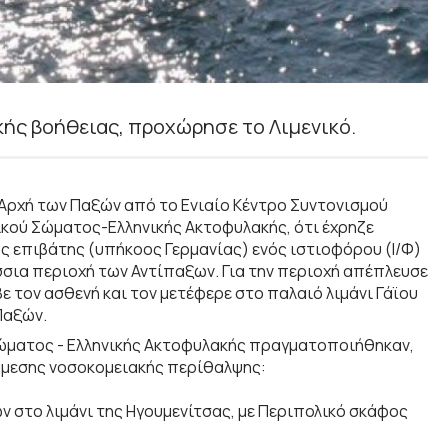
κής βοήθειας, προχώρησε το Λιμενικό.
 Αρχή των Παξών από το Ενιαίο Κέντρο Συντονισμού
νικού Σώματος-Ελληνικής Ακτοφυλακής, ότι έχρηζε
 επιβάτης (υπήκοος Γερμανίας) ενός ιστιοφόρου (Ι/Φ)
σσια περιοχή των Αντίπαξων. Για την περιοχή απέπλευσε
ε τον ασθενή και τον μετέφερε στο παλαιό λιμάνι Γάϊου
Παξών.
Σώματος - Ελληνικής Ακτοφυλακής πραγματοποιήθηκαν,
άμεσης νοσοκομειακής περίθαλψης:
ν στο λιμάνι της Ηγουμενίτσας, με Περιπολικό σκάφος