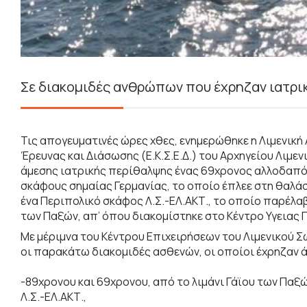
Σε διακομιδές ανθρώπων που έχρηζαν ιατρι
Τις απογευματινές ώρες χθες, ενημερώθηκε η Λιμενική
Έρευνας και Διάσωσης (Ε.Κ.Σ.Ε.Δ.) του Αρχηγείου Λιμε
άμεσης ιατρικής περίθαλψης ένας 69χρονος αλλοδαπός
σκάφους σημαίας Γερμανίας, το οποίο έπλεε στη θαλά
ένα Περιπολικό σκάφος Λ.Σ.-ΕΛ.ΑΚΤ., το οποίο παρέλαβ
των Παξών, απ’ όπου διακομίστηκε στο Κέντρο Υγειας 
Με μέριμνα του Κέντρου Επιχειρήσεων του Λιμενικού 
οι παρακάτω διακομιδές ασθενών, οι οποίοι έχρηζαν 
-89χρονου και 69χρονου, από το λιμάνι Γάϊου των Παξώ
Λ.Σ.-ΕΛ.ΑΚΤ.,