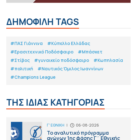
ΔΗΜΟΦΙΛΗ TAGS
#ΠΑΣ Γιάννινα
#Κύπελλο Ελλάδας
#Eρασιτεχνικό Ποδόσφαιρο
#Μπάσκετ
#Στίβος
#γυναικείο ποδόσφαιρο
#Κωπηλασία
#πολιτική
#Ναυτικός Όμιλος Ιωαννίνων
#Champions League
ΤΗΣ ΙΔΙΑΣ ΚΑΤΗΓΟΡΙΑΣ
Γ' ΕΘΝΙΚΗ
|
06-08-2026
Το αναλυτικό πρόγραμμα
αγώνων 1ης φάσης Γ΄ Εθνικής