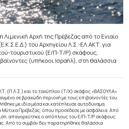
η Λιμενική Αρχή της Πρέβεζας από το Ενιαίο
Κ.Σ.Ε.Δ.) του Αρχηγείου Λ.Σ.-ΕΛ.ΑΚΤ. για
ού-τουριστικού (Ε/Π-Τ/Ρ) σκάφους,
ιβαίνοντες (υπήκοοι Ισραήλ), στη θαλάσσια
ΚΤ. (Π.Λ.Σ.) και το ταχύπλοο (Τ/Χ) σκάφος «ΒΑΣΟΥΛΑ»
αγμένο σε βραχώδη περιοχή με τους επιβαίνοντές του
λήθηκε με ιδία μέσα και κατέπλευσε αυτοδύναμα,
ιο Μύτικα Πρέβεζας, όπου προσέδεσε με ασφάλεια. Από
ριση, απαγορεύτηκε ο απόπλους του Ε/Π-Τ/Ρ σκάφους
ας. Από το συμβάν δεν παρατηρήθηκε θαλάσσια