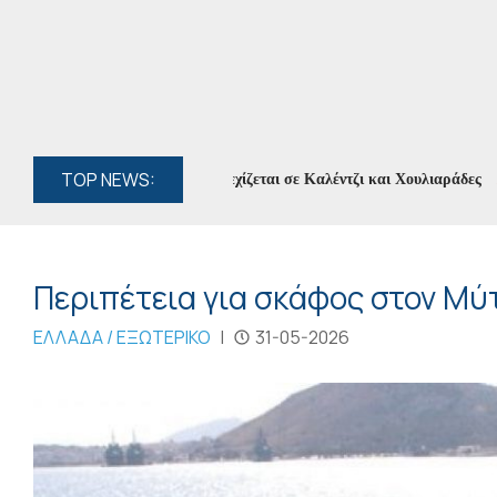
TOP NEWS:
ιογραφία των Ορέων» συνεχίζεται σε Καλέντζι και Χουλιαράδες
//
Κυκ
Περιπέτεια για σκάφος στον Μύ
ΕΛΛΑΔΑ / ΕΞΩΤΕΡΙΚΟ
|
31-05-2026