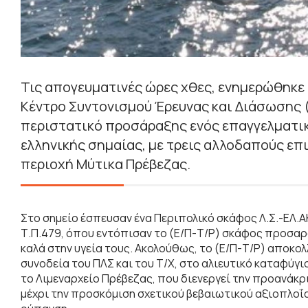
Τις απογευματινές ώρες χθες, ενημερώθηκε 
Κέντρο Συντονισμού Έρευνας και Διάσωσης (Ε.
περιστατικό προσάραξης ενός επαγγελματικ
ελληνικής σημαίας, με τρεις αλλοδαπούς επ
περιοχή Μύτικα Πρέβεζας.
Στο σημείο έσπευσαν ένα Περιπολικό σκάφος Λ.Σ.-ΕΛ.Α
Τ.Π.479, όπου εντόπισαν το (Ε/Π-Τ/Ρ) σκάφος προσαρ
καλά στην υγεία τους. Ακολούθως, το (Ε/Π-Τ/Ρ) αποκολ
συνοδεία του ΠΛΣ και του Τ/Χ, στο αλιευτικό καταφύγ
το Λιμεναρχείο Πρέβεζας, που διενεργεί την προανάκ
μέχρι την προσκόμιση σχετικού βεβαιωτικού αξιοπλοΐ