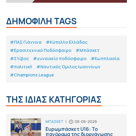
ΔΗΜΟΦΙΛΗ TAGS
#ΠΑΣ Γιάννινα
#Κύπελλο Ελλάδας
#Eρασιτεχνικό Ποδόσφαιρο
#Μπάσκετ
#Στίβος
#γυναικείο ποδόσφαιρο
#Κωπηλασία
#πολιτική
#Ναυτικός Όμιλος Ιωαννίνων
#Champions League
ΤΗΣ ΙΔΙΑΣ ΚΑΤΗΓΟΡΙΑΣ
ΜΠΑΣΚΕΤ
|
08-08-2026
Ευρωμπάσκετ U16: Το
πανόραμα της διοργάνωσης