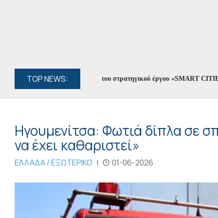
TOP NEWS:
ίων στο Kick-off Meeting του στρατηγικού έργου «SMART CITIES»
//
Ηγουμενίτσα: Φωτιά δίπλα σε σ
να έχει καθαριστεί»
ΕΛΛΑΔΑ / ΕΞΩΤΕΡΙΚΟ
|
01-06-2026