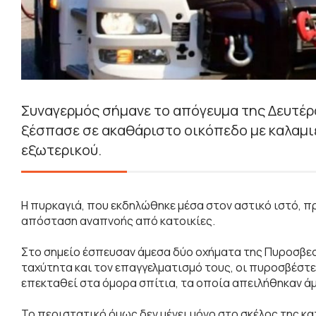
Συναγερμός σήμανε το απόγευμα της Δευτέρ
ξέσπασε σε ακαθάριστο οικόπεδο με καλαμιέ
εξωτερικού.
Η πυρκαγιά, που εκδηλώθηκε μέσα στον αστικό ιστό, π
απόσταση αναπνοής από κατοικίες.
Στο σημείο έσπευσαν άμεσα δύο οχήματα της Πυροσβεσ
ταχύτητα και τον επαγγελματισμό τους, οι πυροσβέστ
επεκταθεί στα όμορα σπίτια, τα οποία απειλήθηκαν ά
Το περιστατικό όμως δεν μένει μόνο στο σκέλος της κα