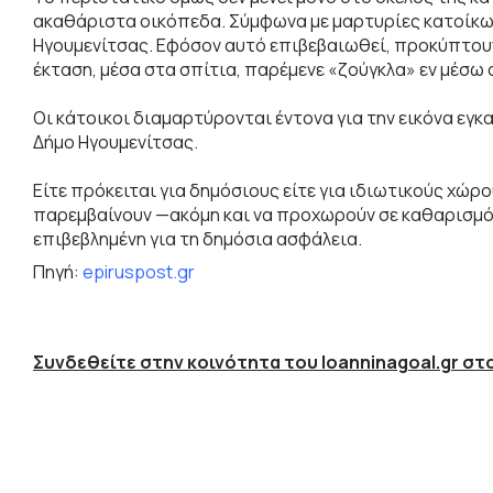
ακαθάριστα οικόπεδα. Σύμφωνα με μαρτυρίες κατοίκων 
Ηγουμενίτσας. Εφόσον αυτό επιβεβαιωθεί, προκύπτου
έκταση, μέσα στα σπίτια, παρέμενε «ζούγκλα» εν μέσω
Οι κάτοικοι διαμαρτύρονται έντονα για την εικόνα ε
Δήμο Ηγουμενίτσας.
Είτε πρόκειται για δημόσιους είτε για ιδιωτικούς χώ
παρεμβαίνουν —ακόμη και να προχωρούν σε καθαρισμό 
επιβεβλημένη για τη δημόσια ασφάλεια.
Πηγή:
epiruspost.gr
Συνδεθείτε στην κοινότητα του Ioanninagoal.gr στο