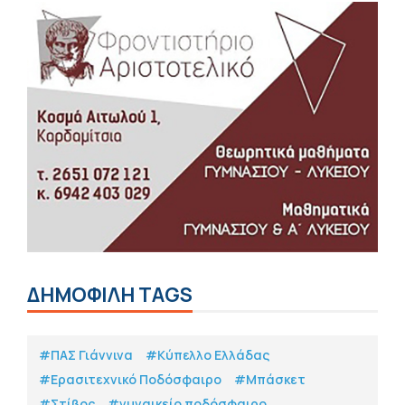
ΔΗΜΟΦΙΛΗ TAGS
#ΠΑΣ Γιάννινα
#Κύπελλο Ελλάδας
#Eρασιτεχνικό Ποδόσφαιρο
#Μπάσκετ
#Στίβος
#γυναικείο ποδόσφαιρο