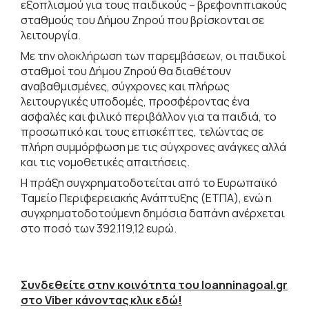
εξοπλισμού για τους παιδικούς – βρεφονηπιακούς
σταθμούς του Δήμου Ζηρού που βρίσκονται σε
λειτουργία.
Με την ολοκλήρωση των παρεμβάσεων, οι παιδικοί
σταθμοί του Δήμου Ζηρού θα διαθέτουν
αναβαθμισμένες, σύγχρονες και πλήρως
λειτουργικές υποδομές, προσφέροντας ένα
ασφαλές και φιλικό περιβάλλον για τα παιδιά, το
προσωπικό και τους επισκέπτες, τελώντας σε
πλήρη συμμόρφωση με τις σύγχρονες ανάγκες αλλά
και τις νομοθετικές απαιτήσεις.
Η πράξη συγχρηματοδοτείται από το Ευρωπαϊκό
Ταμείο Περιφερειακής Ανάπτυξης (ΕΤΠΑ), ενώ η
συγχρηματοδοτούμενη δημόσια δαπάνη ανέρχεται
στο ποσό των 392.119,12 ευρώ.
Συνδεθείτε στην κοινότητα του Ioanninagoal.gr
στο Viber κάνοντας κλικ εδώ!