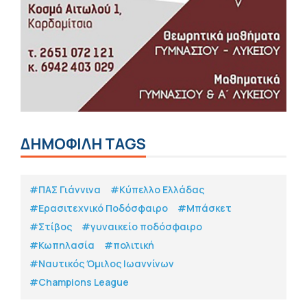
ΔΗΜΟΦΙΛΗ TAGS
#ΠΑΣ Γιάννινα
#Κύπελλο Ελλάδας
#Eρασιτεχνικό Ποδόσφαιρο
#Μπάσκετ
#Στίβος
#γυναικείο ποδόσφαιρο
#Κωπηλασία
#πολιτική
#Ναυτικός Όμιλος Ιωαννίνων
#Champions League