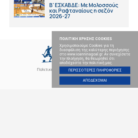
Β' ΕΣΚΑΒΔΕ: Με Μολοσσούς
και Ραφταναίους η σεζόν
2026-27
ΠΟΛΙΤΙΚΗ ΧΡΗΣΗΣ COOKIES
Χρησιμοποιούμε Cookies για τη
διασφάλιση της καλύτερης περιήγησης
στο www.ioanninagoal.gr. Αν συνεχίσετε
την πλοήγηση, θα θεωρηθεί ότι
αποδέχεστε την πολιτική μας.
Πολιτική Cookies
Επικοινωνία
ΠΕΡΙΣΣΟΤΕΡΕΣ ΠΛΗΡΟΦΟΡΙΕΣ
ΑΠΟΔΕΧΟΜΑΙ
SOCIAL MEDIA
ΠΑΣ ΓΙΑΝΝΙΝΑ
ΠΟΔΟΣΦΑΙΡΟ
ΜΠΑΣΚΕΤ
ΒΟΛΕΪ
ΧΑΝΤΜΠΟΛ
ΑΛΛΑ ΣΠΟΡ
ΕΠΙΚΑΙΡΟΤΗΤΑ
Ioanninagoal.gr || Sports News || Αθλητικό portal στα Ιωάννινα, Copyright ©