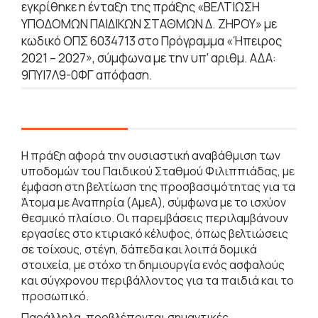
εγκρίθηκε η ένταξη της πράξης «ΒΕΛΤΙΩΣΗ
ΥΠΟΔΟΜΩΝ ΠΑΙΔΙΚΩΝ ΣΤΑΘΜΩΝ Δ. ΖΗΡΟΥ» με
κωδικό ΟΠΣ 6034713 στο Πρόγραμμα «Ήπειρος
2021 – 2027», σύμφωνα με την υπ’ αριθμ. ΑΔΑ:
9ΠΥΙ7Λ9-0ΦΓ απόφαση.
Η πράξη αφορά την ουσιαστική αναβάθμιση των
υποδομών του Παιδικού Σταθμού Φιλιππιάδας, με
έμφαση στη βελτίωση της προσβασιμότητας για τα
Άτομα με Αναπηρία (ΑμεΑ), σύμφωνα με το ισχύον
θεσμικό πλαίσιο. Οι παρεμβάσεις περιλαμβάνουν
εργασίες στο κτιριακό κέλυφος, όπως βελτιώσεις
σε τοίχους, στέγη, δάπεδα και λοιπά δομικά
στοιχεία, με στόχο τη δημιουργία ενός ασφαλούς
και σύγχρονου περιβάλλοντος για τα παιδιά και το
προσωπικό.
Παράλληλα, προβλέπονται σημαντικές