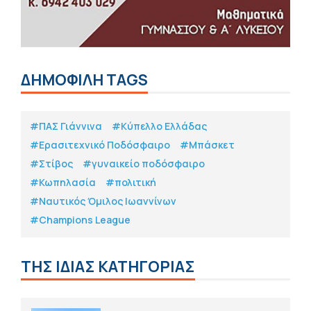
ΔΗΜΟΦΙΛΗ TAGS
#ΠΑΣ Γιάννινα
#Κύπελλο Ελλάδας
#Eρασιτεχνικό Ποδόσφαιρο
#Μπάσκετ
#Στίβος
#γυναικείο ποδόσφαιρο
#Κωπηλασία
#πολιτική
#Ναυτικός Όμιλος Ιωαννίνων
#Champions League
ΤΗΣ ΙΔΙΑΣ ΚΑΤΗΓΟΡΙΑΣ