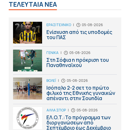
ΤΕΛΕΥΤΑΙΑ ΝΕΑ
ΕΡΑΣΙΤΕΧΝΙΚΟ
|
05-08-2026
Ενίσχυση από τις υποδομές
του ΠΑΣ
ΓΕΝΙΚΑ
|
05-08-2026
Στη Σόφια η πρόκριση του
Παναθηναϊκού
ΒΟΛΕΪ
|
05-08-2026
Ισόπαλο 2-2 σετ το πρώτο
φιλικό της Εθνικής γυναικών
απέναντι στην Σουηδία
ΑΛΛΑ ΣΠΟΡ
|
05-08-2026
ΕΛ.Ο.Τ.:Το πρόγραμμα των
διοργανώσεων από
Σεπτέμβριο έως Δεκέμβριο