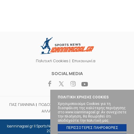
Πολιτική Cookies
Επικοινωνία
SOCIAL MEDIA
ΠΟΛΙΤΙΚΗ ΧΡΗΣΗΣ COOKIES
Χρησιμοποιούμε Cookies για τη
ΠΑΣ ΓΙΑΝΝΙΝΑ
ΠΟΔΟΣΦΑΙΡΟ
ΜΠΑΣΚΕΤ
ΒΟΛΕΪ
ΧΑΝΤΜΠΟΛ
διασφάλιση της καλύτερης περιήγησης
ΑΛΛΑ ΣΠΟΡ
ΕΠΙΚΑΙΡΟΤΗΤΑ
στο www.ioanninagoal.gr. Αν συνεχίσετε
την πλοήγηση, θα θεωρηθεί ότι
αποδέχεστε την πολιτική μας.
Ioanninagoal.gr || Sports News || Αθλητικό portal στα Ιωάννινα, Copyright ©
ΠΕΡΙΣΣΟΤΕΡΕΣ ΠΛΗΡΟΦΟΡΙΕΣ
2026, All rights reserved.