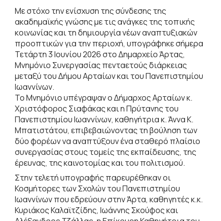
Με στόχο την ενίσχυση της σύνδεσης της
ακαδημαϊκής γνώσης με τις ανάγκες της τοπικής
κοινωνίας και τη δημιουργία νέων αναπτυξιακών
προοπτικών για την περιοχή, υπογράφηκε σήμερα
Τετάρτη 3 Ιουνίου 2026 στο Δημαρχείο Άρτας,
Μνημόνιο Συνεργασίας πενταετούς διάρκειας
μεταξύ του Δήμου Αρταίων και του Πανεπιστημίου
Ιωαννίνων.
Το Μνημόνιο υπέγραψαν ο Δήμαρχος Αρταίων κ.
Χριστόφορος Σιαφάκας και η Πρύτανης του
Πανεπιστημίου Ιωαννίνων, καθηγήτρια κ. Άννα Κ.
Μπατιστάτου, επιβεβαιώνοντας τη βούληση των
δύο φορέων να αναπτύξουν ένα σταθερό πλαίσιο
συνεργασίας στους τομείς της εκπαίδευσης, της
έρευνας, της καινοτομίας και του πολιτισμού.
Στην τελετή υπογραφής παρευρέθηκαν οι
Κοσμήτορες των Σχολών του Πανεπιστημίου
Ιωαννίνων που εδρεύουν στην Άρτα, καθηγητές κ.κ.
Κυριάκος Καλαϊτζίδης, Ιωάννης Σκούφος και
Αλέξανδρος Τζάλλας, η Επίκουρη Καθηγήτρια του