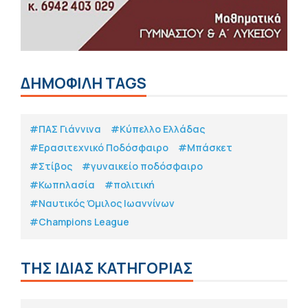
ΔΗΜΟΦΙΛΗ TAGS
#ΠΑΣ Γιάννινα
#Κύπελλο Ελλάδας
#Eρασιτεχνικό Ποδόσφαιρο
#Μπάσκετ
#Στίβος
#γυναικείο ποδόσφαιρο
#Κωπηλασία
#πολιτική
#Ναυτικός Όμιλος Ιωαννίνων
#Champions League
ΤΗΣ ΙΔΙΑΣ ΚΑΤΗΓΟΡΙΑΣ