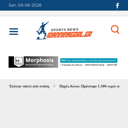
Sun, 09-08-2026
Έκλεψε πάνελ από στάση
//
Πηγές Αώου: Πρόστιμο 1.500 ευρώ σε κατασκ