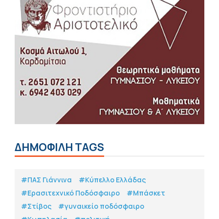
ΔΗΜΟΦΙΛΗ TAGS
#ΠΑΣ Γιάννινα
#Κύπελλο Ελλάδας
#Eρασιτεχνικό Ποδόσφαιρο
#Μπάσκετ
#Στίβος
#γυναικείο ποδόσφαιρο