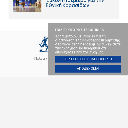
Έύκολη πρεμιέρα για την
Εθνική Κορασίδων
ΠΟΛΙΤΙΚΗ ΧΡΗΣΗΣ COOKIES
Χρησιμοποιούμε Cookies για τη
διασφάλιση της καλύτερης περιήγησης
στο www.ioanninagoal.gr. Αν συνεχίσετε
την πλοήγηση, θα θεωρηθεί ότι
αποδέχεστε την πολιτική μας.
Πολιτική Cookies
Επικοινωνία
ΠΕΡΙΣΣΟΤΕΡΕΣ ΠΛΗΡΟΦΟΡΙΕΣ
ΑΠΟΔΕΧΟΜΑΙ
SOCIAL MEDIA
ΠΑΣ ΓΙΑΝΝΙΝΑ
ΠΟΔΟΣΦΑΙΡΟ
ΜΠΑΣΚΕΤ
ΒΟΛΕΪ
ΧΑΝΤΜΠΟΛ
ΑΛΛΑ ΣΠΟΡ
ΕΠΙΚΑΙΡΟΤΗΤΑ
Ioanninagoal.gr || Sports News || Αθλητικό portal στα Ιωάννινα, Copyright ©
2026, All rights reserved.