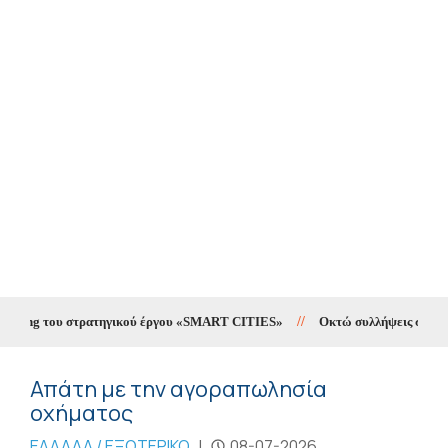
eting του στρατηγικού έργου «SMART CITIES»
//
Οκτώ συλλήψεις σε δέκα η
Απάτη με την αγοραπωλησία
οχήματος
ΕΛΛΑΔΑ / ΕΞΩΤΕΡΙΚΟ
|
08-07-2026