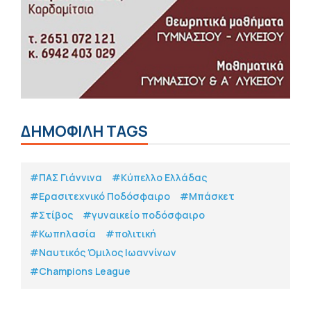
ΔΗΜΟΦΙΛΗ TAGS
#ΠΑΣ Γιάννινα
#Κύπελλο Ελλάδας
#Eρασιτεχνικό Ποδόσφαιρο
#Μπάσκετ
#Στίβος
#γυναικείο ποδόσφαιρο
#Κωπηλασία
#πολιτική
#Ναυτικός Όμιλος Ιωαννίνων
#Champions League