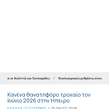
αι σε Καλέντζι και Χουλιαράδες
//
Κυκλοφοριακές ρυθμίσεις στους Χουλια
Κανένα θανατηφόρο τροχαίο τον
Ιούνιο 2026 στην Ήπειρο
ΕΛΛΑΔΑ / ΕΞΩΤΕΡΙΚΟ
|
09-07-2026