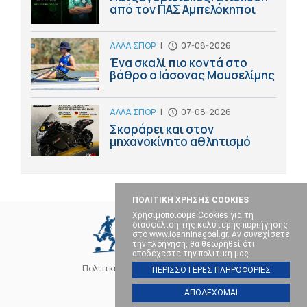
από τον ΠΑΣ Αμπελόκηποι
ΑΛΛΑ ΣΠΟΡ
|
07-08-2026
Ένα σκαλί πιο κοντά στο
βάθρο ο Ιάσονας Μουσελίμης
ΑΛΛΑ ΣΠΟΡ
|
07-08-2026
Σκοράρει και στον
μηχανοκίνητο αθλητισμό
ΠΟΛΙΤΙΚΗ ΧΡΗΣΗΣ COOKIES
Χρησιμοποιούμε Cookies για τη
διασφάλιση της καλύτερης περιήγησης
στο www.ioanninagoal.gr. Αν συνεχίσετε
την πλοήγηση, θα θεωρηθεί ότι
αποδέχεστε την πολιτική μας.
Πολιτική Cookies
Επικοινωνία
ΠΕΡΙΣΣΟΤΕΡΕΣ ΠΛΗΡΟΦΟΡΙΕΣ
ΑΠΟΔΕΧΟΜΑΙ
SOCIAL MEDIA