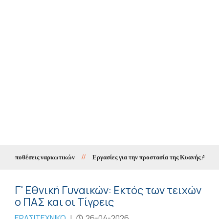
ια υποθέσεις ναρκωτικών
//
Εργασίες για την προστασία της Κυανής Ακτής μέ
Γ' Εθνική Γυναικών: Εκτός των τειχών
ο ΠΑΣ και οι Τίγρεις
ΕΡΑΣΙΤΕΧΝΙΚΟ
|
26-04-2026