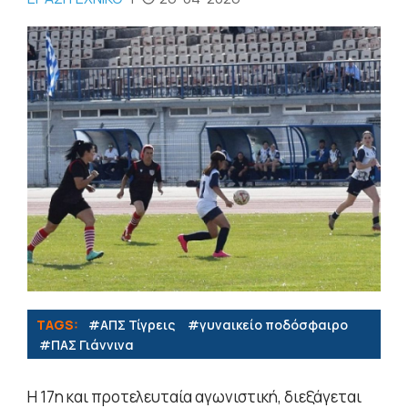
TAGS:
#ΑΠΣ Τίγρεις
#γυναικείο ποδόσφαιρο
#ΠΑΣ Γιάννινα
H 17η και προτελευταία αγωνιστική, διεξάγεται