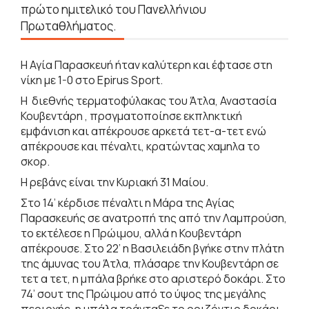
πρώτο ημιτελικό του Πανελλήνιου
Πρωταθλήματος.
Η Αγία Παρασκευή ήταν καλύτερη και έφτασε στη
νίκη με 1-0 στο Epirus Sport.
Η διεθνής τερματοφύλακας του Άτλα, Αναστασία
Κουβεντάρη , πρσγματοποίησε εκπληκτική
εμφάνιση και απέκρουσε αρκετά τετ-α-τετ ενώ
απέκρουσε και πέναλτι, κρατώντας χαμηλα το
σκορ.
Η ρεβάνς είναι την Κυριακή 31 Μαίου.
Στο 14’ κέρδισε πέναλτι η Μάρα της Αγίας
Παρασκευής σε ανατροπή της από την Λαμπρούση,
το εκτέλεσε η Πρώιμου, αλλά η Κουβεντάρη
απέκρουσε. Στο 22’ η Βασιλειάδη βγήκε στην πλάτη
της άμυνας του Άτλα, πλάσαρε την Κουβεντάρη σε
τετ α τετ, η μπάλα βρήκε στο αριστερό δοκάρι. Στο
74’ σουτ της Πρώιμου από το ύψος της μεγάλης
περιοχής, η μπάλα τράνταξε το οριζόντιο δοκάρι.