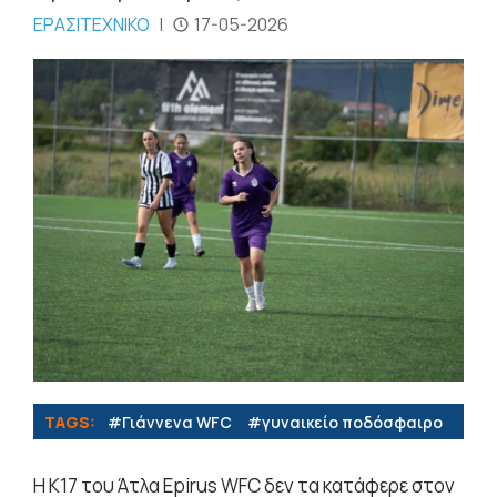
ΕΡΑΣΙΤΕΧΝΙΚΟ
|
17-05-2026
TAGS:
#Γιάννενα WFC
#γυναικείο ποδόσφαιρο
Η Κ17 του Άτλα Epirus WFC δεν τα κατάφερε στον