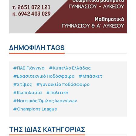
ΔΗΜΟΦΙΛΗ TAGS
#ΠΑΣ Γιάννινα
#Κύπελλο Ελλάδας
#Eρασιτεχνικό Ποδόσφαιρο
#Μπάσκετ
#Στίβος
#γυναικείο ποδόσφαιρο
#Κωπηλασία
#πολιτική
#Ναυτικός Όμιλος Ιωαννίνων
#Champions League
ΤΗΣ ΙΔΙΑΣ ΚΑΤΗΓΟΡΙΑΣ