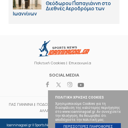
Θεόδωρου Παπαγιάννη στο
Διεθνές Αεροδρόμιο των
Ιωαννίνων
Πολιτική Cookies
Επικοινωνία
SOCIAL MEDIA
ΠΟΛΙΤΙΚΗ ΧΡΗΣΗΣ COOKIES
Χρησιμοποιούμε Cookies για τη
ΠΑΣ ΓΙΑΝΝΙΝΑ
ΠΟΔΟΣΦΑΙΡΟ
ΜΠΑΣΚΕΤ
ΒΟΛΕΪ
ΧΑΝΤΜΠΟΛ
διασφάλιση της καλύτερης περιήγησης
ΑΛΛΑ ΣΠΟΡ
ΕΠΙΚΑΙΡΟΤΗΤΑ
στο www.ioanninagoal.gr. Αν συνεχίσετε
την πλοήγηση, θα θεωρηθεί ότι
αποδέχεστε την πολιτική μας.
Ioanninagoal.gr || Sports News || Αθλητικό portal στα Ιωάννινα, Copyright ©
ΠΕΡΙΣΣΟΤΕΡΕΣ ΠΛΗΡΟΦΟΡΙΕΣ