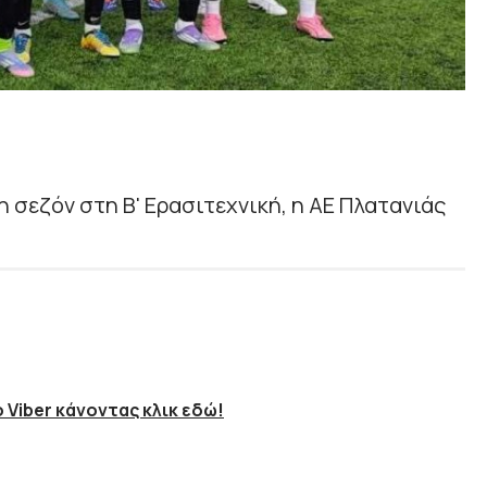
 σεζόν στη Β' Ερασιτεχνική, η ΑΕ Πλατανιάς
 Viber κάνοντας κλικ εδώ!