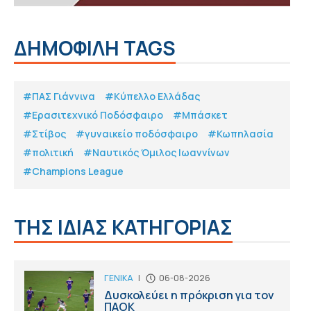
ΔΗΜΟΦΙΛΗ TAGS
#ΠΑΣ Γιάννινα
#Κύπελλο Ελλάδας
#Eρασιτεχνικό Ποδόσφαιρο
#Μπάσκετ
#Στίβος
#γυναικείο ποδόσφαιρο
#Κωπηλασία
#πολιτική
#Ναυτικός Όμιλος Ιωαννίνων
#Champions League
ΤΗΣ ΙΔΙΑΣ ΚΑΤΗΓΟΡΙΑΣ
ΓΕΝΙΚΑ
|
06-08-2026
Δυσκολεύει η πρόκριση για τον
ΠΑΟΚ