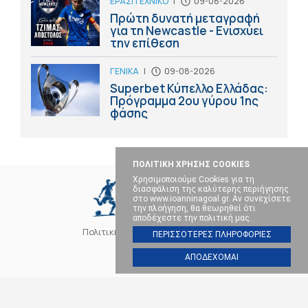
ΕΡΑΣΙΤΕΧΝΙΚΟ
|
09-08-2026
Πρώτη δυνατή μεταγραφή
για τη Newcastle - Ενισχύει
την επίθεση
ΓΕΝΙΚΑ
|
09-08-2026
Superbet Κύπελλο Ελλάδας:
Πρόγραμμα 2ου γύρου 1ης
φάσης
ΠΟΛΙΤΙΚΗ ΧΡΗΣΗΣ COOKIES
Χρησιμοποιούμε Cookies για τη
διασφάλιση της καλύτερης περιήγησης
στο www.ioanninagoal.gr. Αν συνεχίσετε
την πλοήγηση, θα θεωρηθεί ότι
αποδέχεστε την πολιτική μας.
Πολιτική Cookies
Επικοινωνία
ΠΕΡΙΣΣΟΤΕΡΕΣ ΠΛΗΡΟΦΟΡΙΕΣ
ΑΠΟΔΕΧΟΜΑΙ
SOCIAL MEDIA