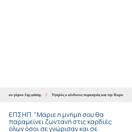
2ου γύρου 1ης φάσης
//
Υψηλός ο κίνδυνος πυρκαγιάς και την Κυριακή στην
ΕΠΣΗΠ: "Μάριε η μνήμη σου θα
παραμείνει ζωντανή στις καρδιές
όλων όσοι σε γνώρισαν και σε