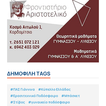
ΔΗΜΟΦΙΛΗ TAGS
#ΠΑΣ Γιάννινα
#Κύπελλο Ελλάδας
#Eρασιτεχνικό Ποδόσφαιρο
#Μπάσκετ
#Στίβος
#γυναικείο ποδόσφαιρο