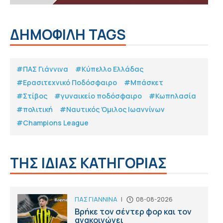
ΔΗΜΟΦΙΛΗ TAGS
#ΠΑΣ Γιάννινα
#Κύπελλο Ελλάδας
#Eρασιτεχνικό Ποδόσφαιρο
#Μπάσκετ
#Στίβος
#γυναικείο ποδόσφαιρο
#Κωπηλασία
#πολιτική
#Ναυτικός Όμιλος Ιωαννίνων
#Champions League
ΤΗΣ ΙΔΙΑΣ ΚΑΤΗΓΟΡΙΑΣ
ΠΑΣ ΓΙΑΝΝΙΝΑ
|
08-08-2026
Βρήκε τον σέντερ φορ και τον
ανακοινώνει