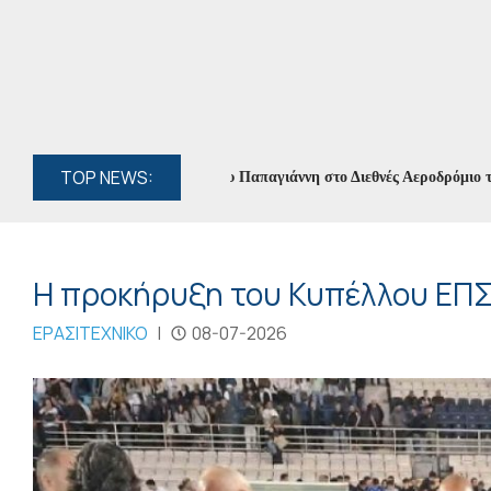
TOP NEWS:
αντάσματα» του Θεόδωρου Παπαγιάννη στο Διεθνές Αεροδρόμιο των Ιωαν
Η προκήρυξη του Κυπέλλου ΕΠ
ΕΡΑΣΙΤΕΧΝΙΚΟ
|
08-07-2026