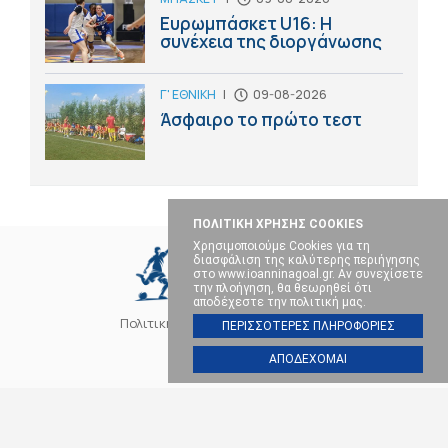
Ευρωμπάσκετ U16: Η
συνέχεια της διοργάνωσης
Γ' ΕΘΝΙΚΗ
|
09-08-2026
Άσφαιρο το πρώτο τεστ
ΠΟΛΙΤΙΚΗ ΧΡΗΣΗΣ COOKIES
Χρησιμοποιούμε Cookies για τη
διασφάλιση της καλύτερης περιήγησης
στο www.ioanninagoal.gr. Αν συνεχίσετε
την πλοήγηση, θα θεωρηθεί ότι
αποδέχεστε την πολιτική μας.
Πολιτική Cookies
Επικοινωνία
ΠΕΡΙΣΣΟΤΕΡΕΣ ΠΛΗΡΟΦΟΡΙΕΣ
ΑΠΟΔΕΧΟΜΑΙ
SOCIAL MEDIA