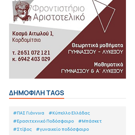
ΔΗΜΟΦΙΛΗ TAGS
#ΠΑΣ Γιάννινα
#Κύπελλο Ελλάδας
#Eρασιτεχνικό Ποδόσφαιρο
#Μπάσκετ
#Στίβος
#γυναικείο ποδόσφαιρο