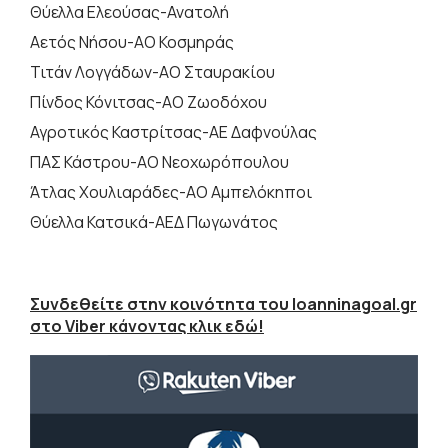
Θύελλα Ελεούσας-Ανατολή
Αετός Νήσου-ΑΟ Κοσμηράς
Τιτάν Λογγάδων-ΑΟ Σταυρακίου
Πίνδος Κόνιτσας-ΑΟ Ζωοδόχου
Αγροτικός Καστρίτσας-ΑΕ Δαφνούλας
ΠΑΣ Κάστρου-ΑΟ Νεοχωρόπουλου
Άτλας Χουλιαράδες-ΑΟ Αμπελόκηποι
Θύελλα Κατσικά-ΑΕΔ Πωγωνάτος
Συνδεθείτε στην κοινότητα του Ioanninagoal.gr
στο Viber κάνοντας κλικ εδώ!