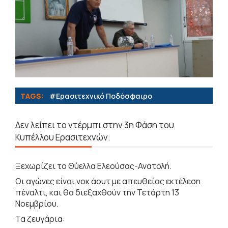
TAGS:
#Eρασιτεχνικό Ποδόσφαιρο
Δεν λείπει το ντέρμπι στην 3η Φάση του
Κυπέλλου Ερασιτεχνών.
Ξεχωρίζει το Θύελλα Ελεούσας-Ανατολή.
Οι αγώνες είναι νοκ άουτ με απευθείας εκτέλεση
πέναλτι, και θα διεξαχθούν την Τετάρτη 13
Νοεμβρίου.
Τα ζευγάρια: