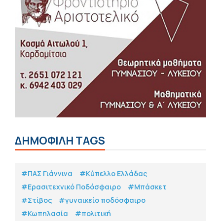
ΔΗΜΟΦΙΛΗ TAGS
#ΠΑΣ Γιάννινα
#Κύπελλο Ελλάδας
#Eρασιτεχνικό Ποδόσφαιρο
#Μπάσκετ
#Στίβος
#γυναικείο ποδόσφαιρο
#Κωπηλασία
#πολιτική