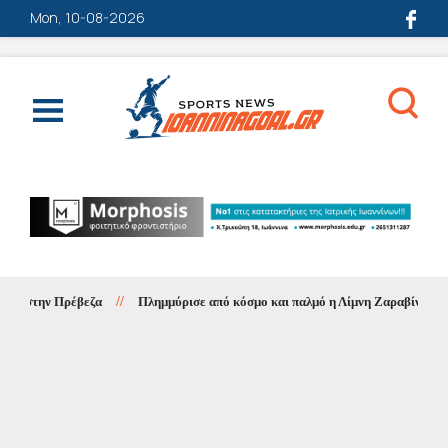
Mon, 10-08-2026
ο στην Πρέβεζα
//
Πλημμύρισε από κόσμο και παλμό η Λίμνη Ζαραβίνα – Απόλυ