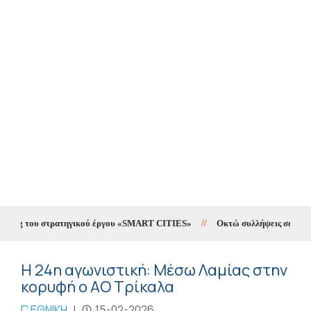
ting του στρατηγικού έργου «SMART CITIES»
//
Οκτώ συλλήψεις σε δέκα ημ
Η 24η αγωνιστική: Μέσω Λαμίας στην
κορυφή ο ΑΟ Τρίκαλα
Γ' ΕΘΝΙΚΗ
|
15-02-2026