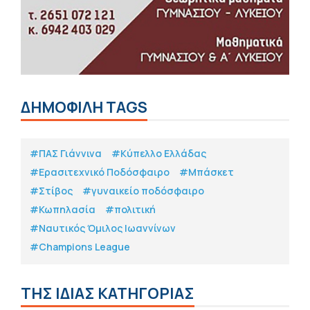
ΔΗΜΟΦΙΛΗ TAGS
#ΠΑΣ Γιάννινα
#Κύπελλο Ελλάδας
#Eρασιτεχνικό Ποδόσφαιρο
#Μπάσκετ
#Στίβος
#γυναικείο ποδόσφαιρο
#Κωπηλασία
#πολιτική
#Ναυτικός Όμιλος Ιωαννίνων
#Champions League
ΤΗΣ ΙΔΙΑΣ ΚΑΤΗΓΟΡΙΑΣ