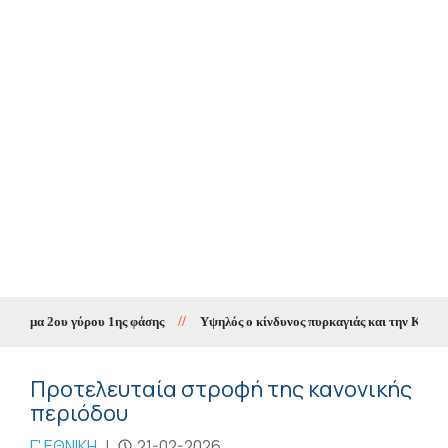
μμα 2ου γύρου 1ης φάσης
//
Υψηλός ο κίνδυνος πυρκαγιάς και την Κυριακή 
Προτελευταία στροφή της κανονικής
περιόδου
Γ' ΕΘΝΙΚΗ
|
21-02-2026