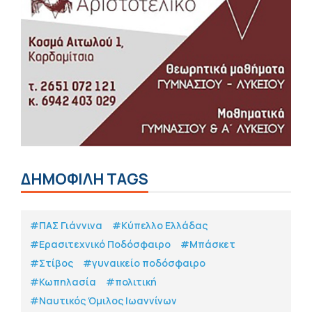
ΔΗΜΟΦΙΛΗ TAGS
#ΠΑΣ Γιάννινα
#Κύπελλο Ελλάδας
#Eρασιτεχνικό Ποδόσφαιρο
#Μπάσκετ
#Στίβος
#γυναικείο ποδόσφαιρο
#Κωπηλασία
#πολιτική
#Ναυτικός Όμιλος Ιωαννίνων