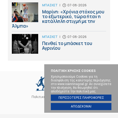
ΜΠΑΣΚΕΤ
|
07-08-2026
Μαρίνη: «Χρόνια στόχος μου
το εξωτερικό, τώρα ήταν η
κατάλληλη στιγμή με την
Άλμπα»
ΜΠΑΣΚΕΤ
|
07-08-2026
Πενθεί το μπάσκετ του
Αγρινίου
ΠΟΛΙΤΙΚΗ ΧΡΗΣΗΣ COOKIES
Χρησιμοποιούμε Cookies για τη
διασφάλιση της καλύτερης περιήγησης
στο www.ioanninagoal.gr. Αν συνεχίσετε
την πλοήγηση, θα θεωρηθεί ότι
αποδέχεστε την πολιτική μας.
Πολιτική Cookies
Επικοινωνία
ΠΕΡΙΣΣΟΤΕΡΕΣ ΠΛΗΡΟΦΟΡΙΕΣ
ΑΠΟΔΕΧΟΜΑΙ
SOCIAL MEDIA