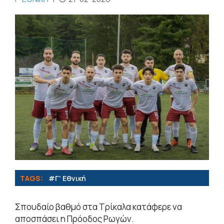
TAGS:
#Γ' Εθνική
Σπουδαίο βαθμό στα Τρίκαλα κατάφερε να
αποσπάσει η Πρόοδος Ρωγών.