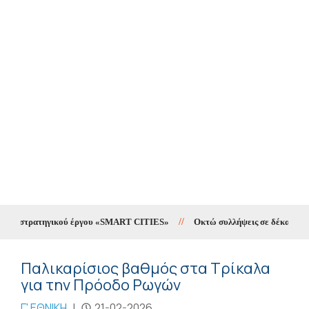
ου στρατηγικού έργου «SMART CITIES»
//
Οκτώ συλλήψεις σε δέκα ημέρες γ
Παλικαρίσιος βαθμός στα Τρίκαλα
για την Πρόοδο Ρωγών
Γ' ΕΘΝΙΚΗ
|
21-02-2026