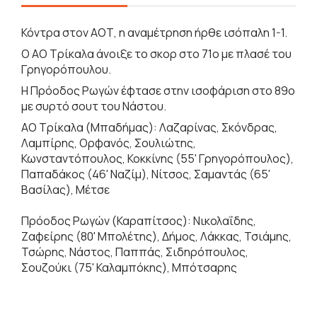
Κόντρα στον ΑΟΤ, η αναμέτρηση ήρθε ισόπαλη 1-1.
Ο ΑΟ Τρίκαλα άνοιξε το σκορ στο 71ο με πλασέ του
Γρηγορόπουλου.
Η Πρόοδος Ρωγών έφτασε στην ισοφάριση στο 89ο
με συρτό σουτ του Νάστου.
ΑΟ Τρίκαλα (Μπαδήμας): Λαζαρίνας, Σκόνδρας,
Λαμπίρης, Ορφανός, Σουλιώτης,
Κωνσταντόπουλος, Κοκκίνης (55' Γρηγορόπουλος),
Παπαδάκος (46' Ναζίμ), Νίτσος, Σαμαντάς (65'
Βασίλας), Μέτσε
Πρόοδος Ρωγών (Καραπίτσος): Νικολαΐδης,
Ζαφείρης (80' Μπολέτης), Δήμος, Λάκκας, Τσιάμης,
Τσώρης, Νάστος, Παππάς, Σιδηρόπουλος,
Σουζούκι (75' Καλαμπόκης), Μπότσαρης