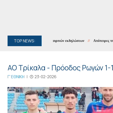
TOP NEWS:
υς Χουλιαράδες λόγω καλοκαιρινών εκδηλώσεων
//
Απόπειρες τηλεφων
ΑΟ Τρίκαλα - Πρόοδος Ρωγών 1-1
Γ' ΕΘΝΙΚΗ
|
23-02-2026