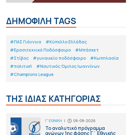
ΔΗΜΟΦΙΛΗ TAGS
#ΠΑΣ Γιάννινα
#Κύπελλο Ελλάδας
#Eρασιτεχνικό Ποδόσφαιρο
#Μπάσκετ
#Στίβος
#γυναικείο ποδόσφαιρο
#Κωπηλασία
#πολιτική
#Ναυτικός Όμιλος Ιωαννίνων
#Champions League
ΤΗΣ ΙΔΙΑΣ ΚΑΤΗΓΟΡΙΑΣ
Γ' ΕΘΝΙΚΗ
|
06-08-2026
Το αναλυτικό πρόγραμμα
αγώνων 1ης φάσης Γ΄ Εθνικής