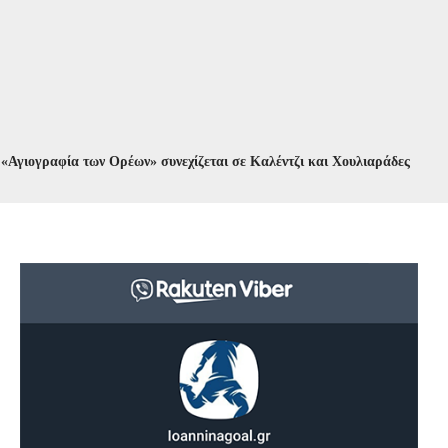
αφία των Ορέων» συνεχίζεται σε Καλέντζι και Χουλιαράδες
//
Κυκλοφο