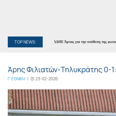
TOP NEWS:
ήφθη ο διευθυντής του ΔΕΔΔΗΕ Άρτας για την υπόθεση της φωτιάς στο
Άρης Φιλιατών-Τηλυκράτης 0-1: 
Γ' ΕΘΝΙΚΗ
|
23-02-2026