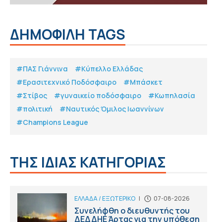
ΔΗΜΟΦΙΛΗ TAGS
#ΠΑΣ Γιάννινα
#Κύπελλο Ελλάδας
#Eρασιτεχνικό Ποδόσφαιρο
#Μπάσκετ
#Στίβος
#γυναικείο ποδόσφαιρο
#Κωπηλασία
#πολιτική
#Ναυτικός Όμιλος Ιωαννίνων
#Champions League
ΤΗΣ ΙΔΙΑΣ ΚΑΤΗΓΟΡΙΑΣ
ΕΛΛΑΔΑ / ΕΞΩΤΕΡΙΚΟ
|
07-08-2026
Συνελήφθη ο διευθυντής του
ΔΕΔΔΗΕ Άρτας για την υπόθεση