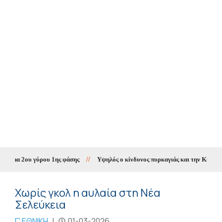
μα 2ου γύρου 1ης φάσης
//
Υψηλός ο κίνδυνος πυρκαγιάς και την Κυριακή σ
Χωρίς γκολ η αυλαία στη Νέα
Σελεύκεια
Γ' ΕΘΝΙΚΗ
|
01-03-2026