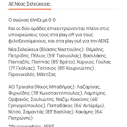
ΑΕ Νέας Σελεύκειας.
Ο αγώνας έληξε με 0-0.
Και οι δύο ομάδες επικεντρώνονται πλέον στις
υποχρεώσεις τους στα play off για τους
φιλοξενούμενους, και στα play out για την ΑΕΝΣ.
Νέα Σελεύκεια (Βλάσης Ναστούλης): Θέμελης,
Πετρίδης, Πήλιος (59' Τασιούλας), Βασιλάκης,
Πανταζής, Παππάς (85' Βρέτο), Κύργιος, Γούλας
(71' Γκόλιας), Τσίτσιος (85' Κουρνιώτης) ,
Γερονικολός, Μάντζας
ΑΟ Τρίκαλα (Νίκος Μπαδήμας): Λαζαρίνας,
Φιρινίδης (78' Κωνσταντόπουλος), Λαμπίρης,
Ορφανός, Σουλιώτης, Ναζίμ, Κοκκίνης (46'
Γρηγορόπουλος), Παπαδάκος (64' Αντερέμι),
Νίτσο, Σαμαντάς (83' Βασίλας), Κακάμης (64'
Πατρώνης)
*Φωτογραφίες: ΑΕΝΣ