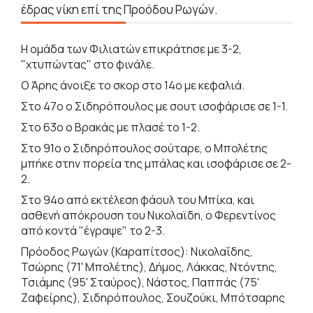
έδρας νίκη επί της Προόδου Ρωγών.
Η ομάδα των Φιλιατών επικράτησε με 3-2,
"χτυπώντας" στο φινάλε.
Ο Άρης άνοιξε το σκορ στο 14ο με κεφαλιά.
Στο 47ο ο Σιδηρόπουλος με σουτ ισοφάρισε σε 1-1.
Στο 63ο ο Βρακάς με πλασέ το 1-2.
Στο 91ο ο Σιδηρόπουλος σούταρε, ο Μπολέτης
μπήκε στην πορεία της μπάλας και ισοφάρισε σε 2-
2.
Στο 94ο από εκτέλεση φάουλ του Μπίκα, και
ασθενή απόκρουση του Νικολαϊδη, ο Φερεντίνος
από κοντά "έγραψε" το 2-3.
Πρόοδος Ρωγών (Καραπίτσος): Νικολαΐδης,
Τσώρης (71' Μπολέτης), Δήμος, Λάκκας, Ντόντης,
Τσιάμης (95' Σταύρος), Νάστος, Παππάς (75'
Ζαφείρης), Σιδηρόπουλος, Σουζούκι, Μπότσαρης