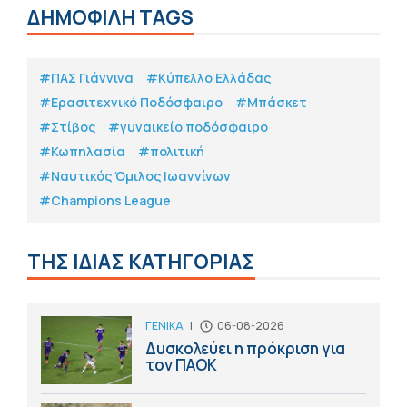
ΔΗΜΟΦΙΛΗ TAGS
#ΠΑΣ Γιάννινα
#Κύπελλο Ελλάδας
#Eρασιτεχνικό Ποδόσφαιρο
#Μπάσκετ
#Στίβος
#γυναικείο ποδόσφαιρο
#Κωπηλασία
#πολιτική
#Ναυτικός Όμιλος Ιωαννίνων
#Champions League
ΤΗΣ ΙΔΙΑΣ ΚΑΤΗΓΟΡΙΑΣ
ΓΕΝΙΚΑ
|
06-08-2026
Δυσκολεύει η πρόκριση για
τον ΠΑΟΚ