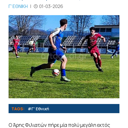
Γ' ΕΘΝΙΚΗ
|
01-03-2026
TAGS:
#Γ' Εθνική
Ο Άρης Φιλιατών πήρε μία πολύ μεγάλη εκτός