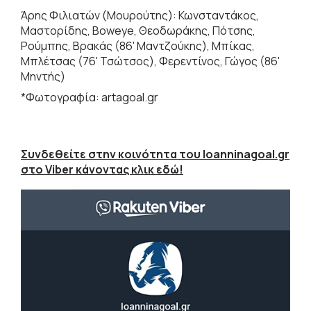
Άρης Φιλιατών (Μουρούτης): Κωνσταντάκος,
Μαστορίδης, Boweye, Θεοδωράκης, Πότσης,
Ρούμπης, Βρακάς (86' Μαντζούκης), Μπίκας,
Μπλέτσας (76' Τσώτσος), Φερεντίνος, Γώγος (86'
Μηντής)
*Φωτογραφία: artagoal.gr
Συνδεθείτε στην κοινότητα του Ioanninagoal.gr
στο Viber κάνοντας κλικ εδώ!