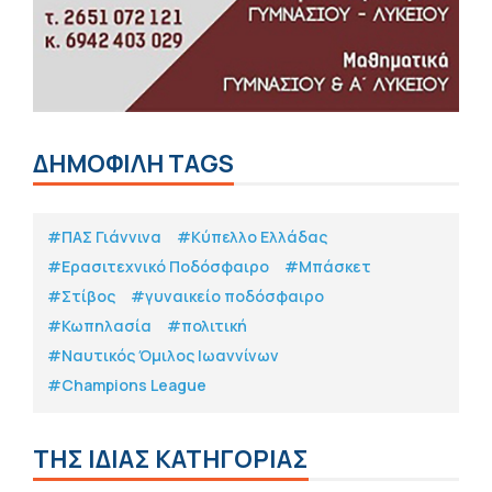
ΔΗΜΟΦΙΛΗ TAGS
#ΠΑΣ Γιάννινα
#Κύπελλο Ελλάδας
#Eρασιτεχνικό Ποδόσφαιρο
#Μπάσκετ
#Στίβος
#γυναικείο ποδόσφαιρο
#Κωπηλασία
#πολιτική
#Ναυτικός Όμιλος Ιωαννίνων
#Champions League
ΤΗΣ ΙΔΙΑΣ ΚΑΤΗΓΟΡΙΑΣ