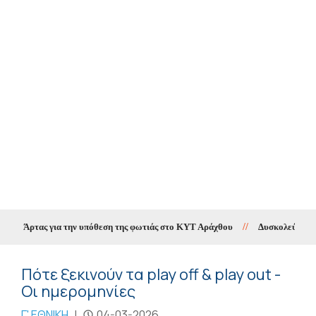
Ε Άρτας για την υπόθεση της φωτιάς στο ΚΥΤ Αράχθου
//
Δυσκολεύει η πρό
Πότε ξεκινούν τα play off & play out -
Οι ημερομηνίες
Γ' ΕΘΝΙΚΗ
|
04-03-2026