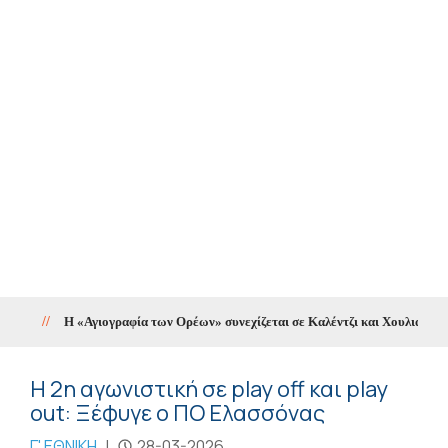
//
Η «Αγιογραφία των Ορέων» συνεχίζεται σε Καλέντζι και Χουλιαράδες
Η 2η αγωνιστική σε play off και play
out: Ξέφυγε ο ΠΟ Ελασσόνας
Γ' ΕΘΝΙΚΗ
|
28-03-2026