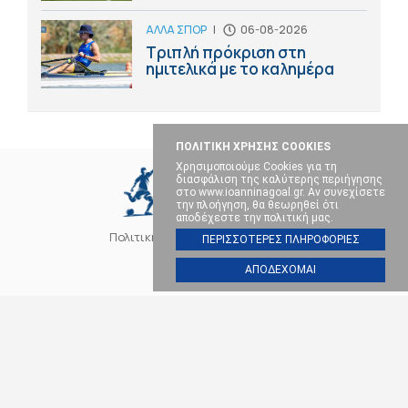
ΑΛΛΑ ΣΠΟΡ
|
06-08-2026
Τριπλή πρόκριση στη
ημιτελικά με το καλημέρα
ΠΟΛΙΤΙΚΗ ΧΡΗΣΗΣ COOKIES
Χρησιμοποιούμε Cookies για τη
διασφάλιση της καλύτερης περιήγησης
στο www.ioanninagoal.gr. Αν συνεχίσετε
την πλοήγηση, θα θεωρηθεί ότι
αποδέχεστε την πολιτική μας.
Πολιτική Cookies
Επικοινωνία
ΠΕΡΙΣΣΟΤΕΡΕΣ ΠΛΗΡΟΦΟΡΙΕΣ
ΑΠΟΔΕΧΟΜΑΙ
SOCIAL MEDIA
ΠΑΣ ΓΙΑΝΝΙΝΑ
ΠΟΔΟΣΦΑΙΡΟ
ΜΠΑΣΚΕΤ
ΒΟΛΕΪ
ΧΑΝΤΜΠΟΛ
ΑΛΛΑ ΣΠΟΡ
ΕΠΙΚΑΙΡΟΤΗΤΑ