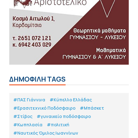
ΔΗΜΟΦΙΛΗ TAGS
#ΠΑΣ Γιάννινα
#Κύπελλο Ελλάδας
#Eρασιτεχνικό Ποδόσφαιρο
#Μπάσκετ
#Στίβος
#γυναικείο ποδόσφαιρο
#Κωπηλασία
#πολιτική
#Ναυτικός Όμιλος Ιωαννίνων