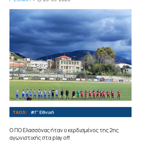
TAGS:
#Γ' Εθνική
Ο ΠΟ Ελασσόνας ήταν ο κερδισμένος της 2ης
αγωνιστικής στα play off.