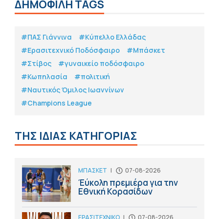
ΔΗΜΟΦΙΛΗ TAGS
#ΠΑΣ Γιάννινα
#Κύπελλο Ελλάδας
#Eρασιτεχνικό Ποδόσφαιρο
#Μπάσκετ
#Στίβος
#γυναικείο ποδόσφαιρο
#Κωπηλασία
#πολιτική
#Ναυτικός Όμιλος Ιωαννίνων
#Champions League
ΤΗΣ ΙΔΙΑΣ ΚΑΤΗΓΟΡΙΑΣ
ΜΠΑΣΚΕΤ
|
07-08-2026
Έύκολη πρεμιέρα για την
Εθνική Κορασίδων
ΕΡΑΣΙΤΕΧΝΙΚΟ
|
07-08-2026