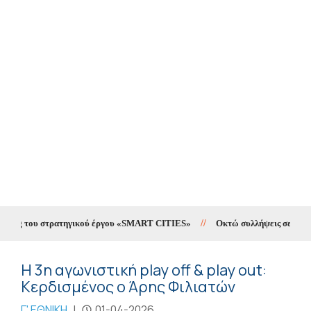
ting του στρατηγικού έργου «SMART CITIES»
//
Οκτώ συλλήψεις σε δέκα ημ
Η 3η αγωνιστική play off & play out:
Κερδισμένος ο Άρης Φιλιατών
Γ' ΕΘΝΙΚΗ
|
01-04-2026