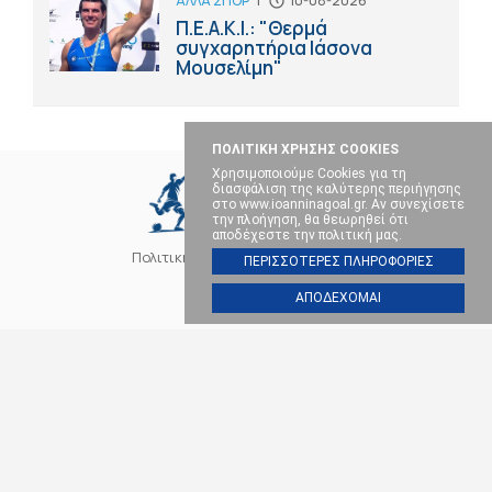
ΑΛΛΑ ΣΠΟΡ
|
10-08-2026
Π.Ε.Α.Κ.Ι.: "Θερμά
συγχαρητήρια Ιάσονα
Μουσελίμη"
ΠΟΛΙΤΙΚΗ ΧΡΗΣΗΣ COOKIES
Χρησιμοποιούμε Cookies για τη
διασφάλιση της καλύτερης περιήγησης
στο www.ioanninagoal.gr. Αν συνεχίσετε
την πλοήγηση, θα θεωρηθεί ότι
αποδέχεστε την πολιτική μας.
Πολιτική Cookies
Επικοινωνία
ΠΕΡΙΣΣΟΤΕΡΕΣ ΠΛΗΡΟΦΟΡΙΕΣ
ΑΠΟΔΕΧΟΜΑΙ
SOCIAL MEDIA
ΠΑΣ ΓΙΑΝΝΙΝΑ
ΠΟΔΟΣΦΑΙΡΟ
ΜΠΑΣΚΕΤ
ΒΟΛΕΪ
ΧΑΝΤΜΠΟΛ
ΑΛΛΑ ΣΠΟΡ
ΕΠΙΚΑΙΡΟΤΗΤΑ