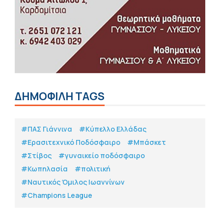
ΔΗΜΟΦΙΛΗ TAGS
#ΠΑΣ Γιάννινα
#Κύπελλο Ελλάδας
#Eρασιτεχνικό Ποδόσφαιρο
#Μπάσκετ
#Στίβος
#γυναικείο ποδόσφαιρο
#Κωπηλασία
#πολιτική
#Ναυτικός Όμιλος Ιωαννίνων
#Champions League